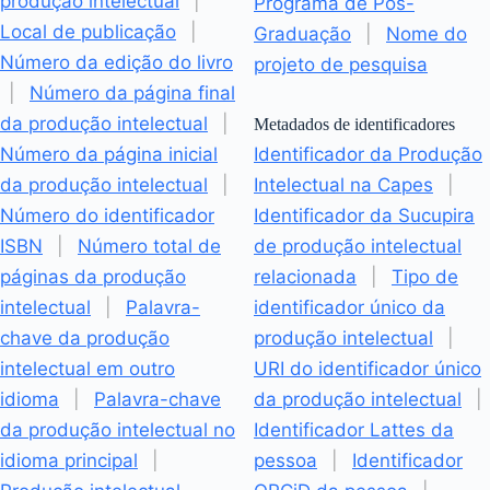
produção intelectual
|
Programa de Pós-
Local de publicação
|
Graduação
|
Nome do
Número da edição do livro
projeto de pesquisa
|
Número da página final
da produção intelectual
|
Metadados de identificadores
Número da página inicial
Identificador da Produção
da produção intelectual
|
Intelectual na Capes
|
Número do identificador
Identificador da Sucupira
ISBN
|
Número total de
de produção intelectual
páginas da produção
relacionada
|
Tipo de
intelectual
|
Palavra-
identificador único da
chave da produção
produção intelectual
|
intelectual em outro
URI do identificador único
idioma
|
Palavra-chave
da produção intelectual
|
da produção intelectual no
Identificador Lattes da
idioma principal
|
pessoa
|
Identificador