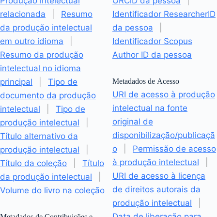
Produção intelectual
ORCiD da pessoa
|
relacionada
|
Resumo
Identificador ResearcherID
da produção intelectual
da pessoa
|
em outro idioma
|
Identificador Scopus
Resumo da produção
Author ID da pessoa
intelectual no idioma
principal
|
Tipo de
Metadados de Acesso
URI de acesso à produção
documento da produção
intelectual na fonte
intelectual
|
Tipo de
original de
produção intelectual
|
disponibilização/publicaçã
Título alternativo da
o
|
Permissão de acesso
produção intelectual
|
à produção intelectual
|
Título da coleção
|
Título
URI de acesso à licença
da produção intelectual
|
de direitos autorais da
Volume do livro na coleção
produção intelectual
|
Data de liberação para
Metadados de Contribuições e