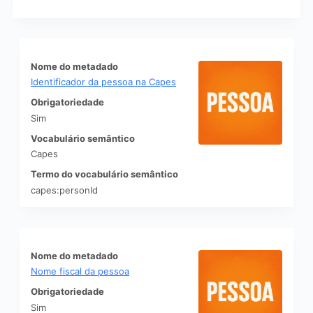
o
r
d
R
e
e
n
s
Nome do metadado
a
u
Identificador da pessoa na Capes
ç
l
ã
Obrigatoriedade
t
o
Sim
a
e
d
Vocabulário semântico
v
o
i
Capes
s
s
Termo do vocabulário semântico
d
u
a
capes:personId
a
l
l
i
i
s
z
t
a
Nome do metadado
a
ç
Nome fiscal da pessoa
d
ã
e
Obrigatoriedade
o
i
Sim