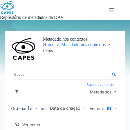
Skip
to
content
Repositório de metadados da DAV
Metadado nos contextos
Home
Metadado nos contextos
Items
L
i
C
s
o
t
n
Busca avançada
a
t
Metadados
d
r
e
o
i
l
Data de criação
Ordenar
por
Ver em:
t
e
e
d
n
e
Ver como...
s