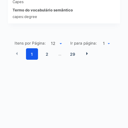
Capes
Termo do vocabulário semântico
capes:degree
Itens por Página:
Ir para página:
1
1
2
29
…