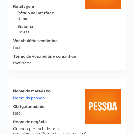
t
Rotulagem
e
n
Rótulo na interface
Nome
s
Sistema
Coleta
Vocabulário semântico
foaf
Termo do vocabulário semântico
foaf:name
Nome do metadado
Nome da pessoa
Obrigatoriedade
Não
Regra de negócio
Quando preenchido tem
prevalência ao "Nome fiscal da pessoa"