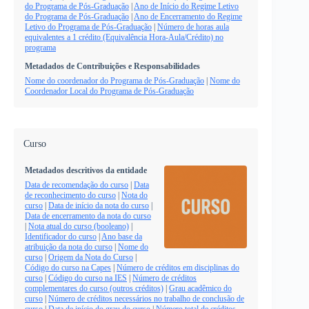
do Programa de Pós-Graduação
|
Ano de Início do Regime Letivo
do Programa de Pós-Graduação
|
Ano de Encerramento do Regime
Letivo do Programa de Pós-Graduação
|
Número de horas aula
equivalentes a 1 crédito (Equivalência Hora-Aula/Crédito) no
programa
Metadados de Contribuições e Responsabilidades
Nome do coordenador do Programa de Pós-Graduação
|
Nome do
Coordenador Local do Programa de Pós-Graduação
Curso
Metadados descritivos da entidade
Data de recomendação do curso
|
Data
de reconhecimento do curso
|
Nota do
curso
|
Data de início da nota do curso
|
Data de encerramento da nota do curso
|
Nota atual do curso (booleano)
|
Identificador do curso
|
Ano base da
atribuição da nota do curso
|
Nome do
curso
|
Origem da Nota do Curso
|
Código do curso na Capes
|
Número de créditos em disciplinas do
curso
|
Código do curso na IES
|
Número de créditos
complementares do curso (outros créditos)
|
Grau acadêmico do
curso
|
Número de créditos necessários no trabalho de conclusão de
curso
|
Data de início do grau do curso
|
Número total de créditos