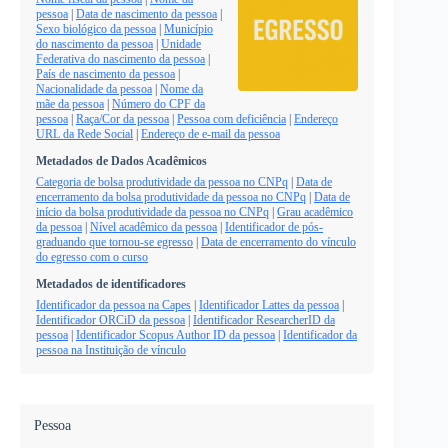
pessoa
|
Data de nascimento da pessoa
|
Sexo biológico da pessoa
|
Município
do nascimento da pessoa
|
Unidade
Federativa do nascimento da pessoa
|
País de nascimento da pessoa
|
Nacionalidade da pessoa
|
Nome da
mãe da pessoa
|
Número do CPF da
pessoa
|
Raça/Cor da pessoa
|
Pessoa com deficiência
|
Endereço
URL da Rede Social
|
Endereço de e-mail da pessoa
Metadados de Dados Acadêmicos
Categoria de bolsa produtividade da pessoa no CNPq
|
Data de
encerramento da bolsa produtividade da pessoa no CNPq
|
Data de
início da bolsa produtividade da pessoa no CNPq
|
Grau acadêmico
da pessoa
|
Nível acadêmico da pessoa
|
Identificador de pós-
graduando que tornou-se egresso
|
Data de encerramento do vínculo
do egresso com o curso
Metadados de identificadores
Identificador da pessoa na Capes
|
Identificador Lattes da pessoa
|
Identificador ORCiD da pessoa
|
Identificador ResearcherID da
pessoa
|
Identificador Scopus Author ID da pessoa
|
Identificador da
pessoa na Instituição de vínculo
Pessoa