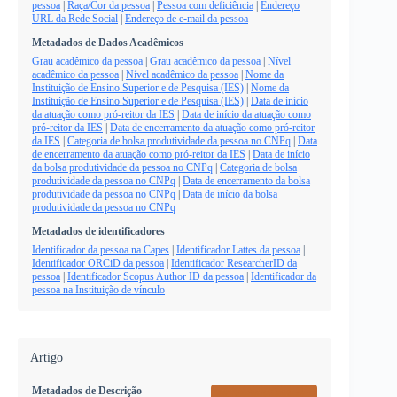
pessoa
|
Raça/Cor da pessoa
|
Pessoa com deficiência
|
Endereço
URL da Rede Social
|
Endereço de e-mail da pessoa
Metadados de Dados Acadêmicos
Grau acadêmico da pessoa
|
Grau acadêmico da pessoa
|
Nível
acadêmico da pessoa
|
Nível acadêmico da pessoa
|
Nome da
Instituição de Ensino Superior e de Pesquisa (IES)
|
Nome da
Instituição de Ensino Superior e de Pesquisa (IES)
|
Data de início
da atuação como pró-reitor da IES
|
Data de início da atuação como
pró-reitor da IES
|
Data de encerramento da atuação como pró-reitor
da IES
|
Categoria de bolsa produtividade da pessoa no CNPq
|
Data
de encerramento da atuação como pró-reitor da IES
|
Data de início
da bolsa produtividade da pessoa no CNPq
|
Categoria de bolsa
produtividade da pessoa no CNPq
|
Data de encerramento da bolsa
produtividade da pessoa no CNPq
|
Data de início da bolsa
produtividade da pessoa no CNPq
Metadados de identificadores
Identificador da pessoa na Capes
|
Identificador Lattes da pessoa
|
Identificador ORCiD da pessoa
|
Identificador ResearcherID da
pessoa
|
Identificador Scopus Author ID da pessoa
|
Identificador da
pessoa na Instituição de vínculo
Artigo
Metadados de Descrição