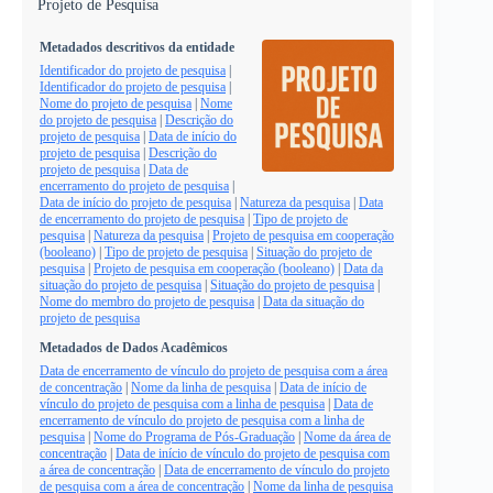
Projeto de Pesquisa
Metadados descritivos da entidade
Identificador do projeto de pesquisa
|
Identificador do projeto de pesquisa
|
Nome do projeto de pesquisa
|
Nome
do projeto de pesquisa
|
Descrição do
projeto de pesquisa
|
Data de início do
projeto de pesquisa
|
Descrição do
projeto de pesquisa
|
Data de
encerramento do projeto de pesquisa
|
Data de início do projeto de pesquisa
|
Natureza da pesquisa
|
Data
de encerramento do projeto de pesquisa
|
Tipo de projeto de
pesquisa
|
Natureza da pesquisa
|
Projeto de pesquisa em cooperação
(booleano)
|
Tipo de projeto de pesquisa
|
Situação do projeto de
pesquisa
|
Projeto de pesquisa em cooperação (booleano)
|
Data da
situação do projeto de pesquisa
|
Situação do projeto de pesquisa
|
Nome do membro do projeto de pesquisa
|
Data da situação do
projeto de pesquisa
Metadados de Dados Acadêmicos
Data de encerramento de vínculo do projeto de pesquisa com a área
de concentração
|
Nome da linha de pesquisa
|
Data de início de
vínculo do projeto de pesquisa com a linha de pesquisa
|
Data de
encerramento de vínculo do projeto de pesquisa com a linha de
pesquisa
|
Nome do Programa de Pós-Graduação
|
Nome da área de
concentração
|
Data de início de vínculo do projeto de pesquisa com
a área de concentração
|
Data de encerramento de vínculo do projeto
de pesquisa com a área de concentração
|
Nome da linha de pesquisa