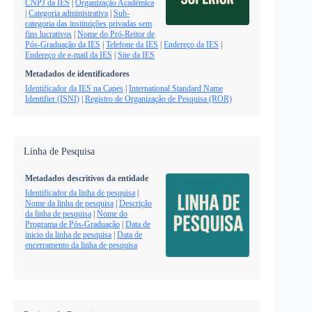
CNPJ da IES
|
Organização Acadêmica
|
Categoria administrativa
|
Sub-
categoria das instituições privadas sem
fins lucrativos
|
Nome do Pró-Reitor de
Pós-Graduação da IES
|
Telefone da IES
|
Endereço da IES
|
Endereço de e-mail da IES
|
Site da IES
Metadados de identificadores
Identificador da IES na Capes
|
International Standard Name
Identifier (ISNI)
|
Registro de Organização de Pesquisa (ROR)
Linha de Pesquisa
Metadados descritivos da entidade
Identificador da linha de pesquisa
|
Nome da linha de pesquisa
|
Descrição
da linha de pesquisa
|
Nome do
Programa de Pós-Graduação
|
Data de
inicio da linha de pesquisa
|
Data de
encerramento da linha de pesquisa