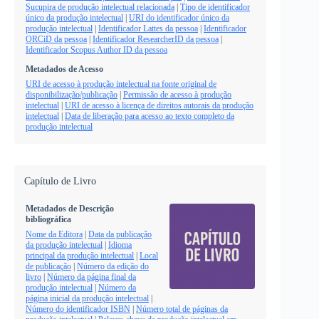
Sucupira de produção intelectual relacionada
|
Tipo de identificador
único da produção intelectual
|
URI do identificador único da
produção intelectual
|
Identificador Lattes da pessoa
|
Identificador
ORCiD da pessoa
|
Identificador ResearcherID da pessoa
|
Identificador Scopus Author ID da pessoa
Metadados de Acesso
URI de acesso à produção intelectual na fonte original de
disponibilização/publicação
|
Permissão de acesso à produção
intelectual
|
URI de acesso à licença de direitos autorais da produção
intelectual
|
Data de liberação para acesso ao texto completo da
produção intelectual
Capítulo de Livro
Metadados de Descrição
bibliográfica
Nome da Editora
|
Data da publicação
da produção intelectual
|
Idioma
principal da produção intelectual
|
Local
de publicação
|
Número da edição do
livro
|
Número da página final da
produção intelectual
|
Número da
página inicial da produção intelectual
|
Número do identificador ISBN
|
Número total de páginas da