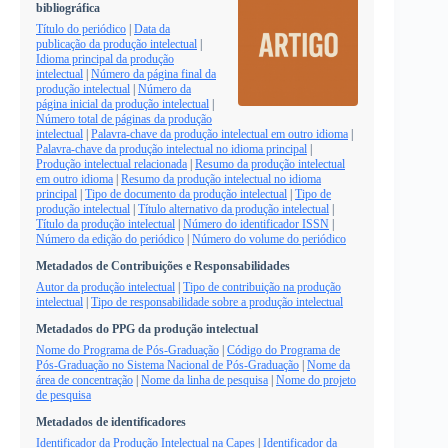
bibliográfica
Título do periódico
|
Data da
publicação da produção intelectual
|
Idioma principal da produção
intelectual
|
Número da página final da
produção intelectual
|
Número da
página inicial da produção intelectual
|
Número total de páginas da produção
intelectual
|
Palavra-chave da produção intelectual em outro idioma
|
Palavra-chave da produção intelectual no idioma principal
|
Produção intelectual relacionada
|
Resumo da produção intelectual
em outro idioma
|
Resumo da produção intelectual no idioma
principal
|
Tipo de documento da produção intelectual
|
Tipo de
produção intelectual
|
Título alternativo da produção intelectual
|
Título da produção intelectual
|
Número do identificador ISSN
|
Número da edição do periódico
|
Número do volume do periódico
Metadados de Contribuições e Responsabilidades
Autor da produção intelectual
|
Tipo de contribuição na produção
intelectual
|
Tipo de responsabilidade sobre a produção intelectual
Metadados do PPG da produção intelectual
Nome do Programa de Pós-Graduação
|
Código do Programa de
Pós-Graduação no Sistema Nacional de Pós-Graduação
|
Nome da
área de concentração
|
Nome da linha de pesquisa
|
Nome do projeto
de pesquisa
Metadados de identificadores
Identificador da Produção Intelectual na Capes
|
Identificador da