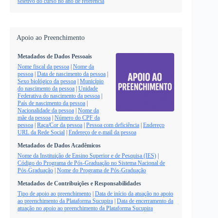
seletivo do curso no ano de referência
Apoio ao Preenchimento
Metadados de Dados Pessoais
Nome fiscal da pessoa
|
Nome da
pessoa
|
Data de nascimento da pessoa
|
Sexo biológico da pessoa
|
Município
do nascimento da pessoa
|
Unidade
Federativa do nascimento da pessoa
|
País de nascimento da pessoa
|
Nacionalidade da pessoa
|
Nome da
mãe da pessoa
|
Número do CPF da
pessoa
|
Raça/Cor da pessoa
|
Pessoa com deficiência
|
Endereço
URL da Rede Social
|
Endereço de e-mail da pessoa
Metadados de Dados Acadêmicos
Nome da Instituição de Ensino Superior e de Pesquisa (IES)
|
Código do Programa de Pós-Graduação no Sistema Nacional de
Pós-Graduação
|
Nome do Programa de Pós-Graduação
Metadados de Contribuições e Responsabilidades
Tipo de apoio ao preenchimento
|
Data de início da atuação no apoio
ao preenchimento da Plataforma Sucupira
|
Data de encerramento da
atuação no apoio ao preenchimento da Plataforma Sucupira