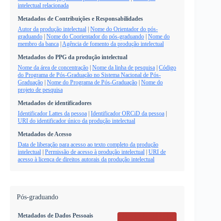
intelectual relacionada
Metadados de Contribuições e Responsabilidades
Autor da produção intelectual
|
Nome do Orientador do pós-
graduando
|
Nome do Coorientador do pós-graduando
|
Nome do
membro da banca
|
Agência de fomento da produção intelectual
Metadados do PPG da produção intelectual
Nome da área de concentração
|
Nome da linha de pesquisa
|
Código
do Programa de Pós-Graduação no Sistema Nacional de Pós-
Graduação
|
Nome do Programa de Pós-Graduação
|
Nome do
projeto de pesquisa
Metadados de identificadores
Identificador Lattes da pessoa
|
Identificador ORCiD da pessoa
|
URI do identificador único da produção intelectual
Metadados de Acesso
Data de liberação para acesso ao texto completo da produção
intelectual
|
Permissão de acesso à produção intelectual
|
URI de
acesso à licença de direitos autorais da produção intelectual
Pós-graduando
Metadados de Dados Pessoais