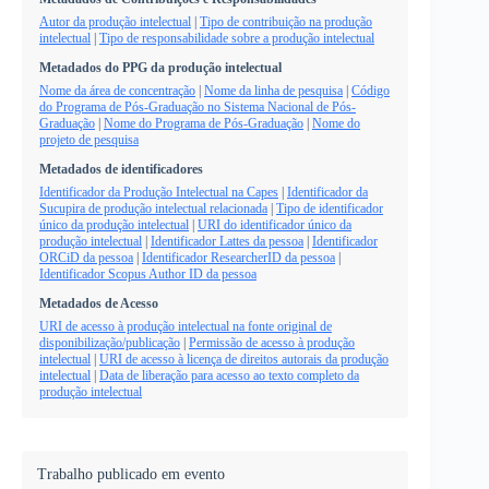
Autor da produção intelectual
|
Tipo de contribuição na produção
intelectual
|
Tipo de responsabilidade sobre a produção intelectual
Metadados do PPG da produção intelectual
Nome da área de concentração
|
Nome da linha de pesquisa
|
Código
do Programa de Pós-Graduação no Sistema Nacional de Pós-
Graduação
|
Nome do Programa de Pós-Graduação
|
Nome do
projeto de pesquisa
Metadados de identificadores
Identificador da Produção Intelectual na Capes
|
Identificador da
Sucupira de produção intelectual relacionada
|
Tipo de identificador
único da produção intelectual
|
URI do identificador único da
produção intelectual
|
Identificador Lattes da pessoa
|
Identificador
ORCiD da pessoa
|
Identificador ResearcherID da pessoa
|
Identificador Scopus Author ID da pessoa
Metadados de Acesso
URI de acesso à produção intelectual na fonte original de
disponibilização/publicação
|
Permissão de acesso à produção
intelectual
|
URI de acesso à licença de direitos autorais da produção
intelectual
|
Data de liberação para acesso ao texto completo da
produção intelectual
Trabalho publicado em evento