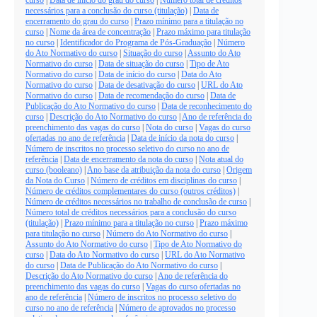
necessários para a conclusão do curso (titulação)
|
Data de
encerramento do grau do curso
|
Prazo mínimo para a titulação no
curso
|
Nome da área de concentração
|
Prazo máximo para titulação
no curso
|
Identificador do Programa de Pós-Graduação
|
Número
do Ato Normativo do curso
|
Situação do curso
|
Assunto do Ato
Normativo do curso
|
Data de situação do curso
|
Tipo de Ato
Normativo do curso
|
Data de início do curso
|
Data do Ato
Normativo do curso
|
Data de desativação do curso
|
URL do Ato
Normativo do curso
|
Data de recomendação do curso
|
Data de
Publicação do Ato Normativo do curso
|
Data de reconhecimento do
curso
|
Descrição do Ato Normativo do curso
|
Ano de referência do
preenchimento das vagas do curso
|
Nota do curso
|
Vagas do curso
ofertadas no ano de referência
|
Data de início da nota do curso
|
Número de inscritos no processo seletivo do curso no ano de
referência
|
Data de encerramento da nota do curso
|
Nota atual do
curso (booleano)
|
Ano base da atribuição da nota do curso
|
Origem
da Nota do Curso
|
Número de créditos em disciplinas do curso
|
Número de créditos complementares do curso (outros créditos)
|
Número de créditos necessários no trabalho de conclusão de curso
|
Número total de créditos necessários para a conclusão do curso
(titulação)
|
Prazo mínimo para a titulação no curso
|
Prazo máximo
para titulação no curso
|
Número do Ato Normativo do curso
|
Assunto do Ato Normativo do curso
|
Tipo de Ato Normativo do
curso
|
Data do Ato Normativo do curso
|
URL do Ato Normativo
do curso
|
Data de Publicação do Ato Normativo do curso
|
Descrição do Ato Normativo do curso
|
Ano de referência do
preenchimento das vagas do curso
|
Vagas do curso ofertadas no
ano de referência
|
Número de inscritos no processo seletivo do
curso no ano de referência
|
Número de aprovados no processo