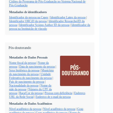
Código do Programa de Pós-Graduação no Sistema Nacional de
Pós-Graduação
Metadados de identificadores
Identificador da pessoa na Capes
|
Identificador Lattes da pessoa
|
Identificador ORCiD da pessoa
|
Identificador ResearcherID da
pessoa
|
Identificador Scopus Author ID da pessoa
|
Identificador da
pessoa na Instituição de vínculo
Pós-doutorando
Metadados de Dados Pessoais
Nome fiscal da pessoa
|
Nome da
pessoa
|
Data de nascimento da pessoa
|
Sexo biológico da pessoa
|
Município
do nascimento da pessoa
|
Unidade
Federativa do nascimento da pessoa
|
País de nascimento da pessoa
|
Nacionalidade da pessoa
|
Nome da
mãe da pessoa
|
Número do CPF da
pessoa
|
Raça/Cor da pessoa
|
Pessoa com deficiência
|
Endereço
URL da Rede Social
|
Endereço de e-mail da pessoa
Metadados de Dados Acadêmicos
Nível acadêmico da pessoa
|
Nível acadêmico da pessoa
|
Grau
acadêmico da pessoa
|
Grau acadêmico da pessoa
|
Nome da