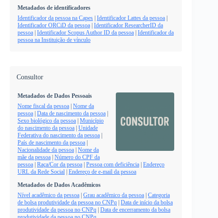
Metadados de identificadores
Identificador da pessoa na Capes
|
Identificador Lattes da pessoa
|
Identificador ORCiD da pessoa
|
Identificador ResearcherID da
pessoa
|
Identificador Scopus Author ID da pessoa
|
Identificador da
pessoa na Instituição de vínculo
Consultor
Metadados de Dados Pessoais
Nome fiscal da pessoa
|
Nome da
pessoa
|
Data de nascimento da pessoa
|
Sexo biológico da pessoa
|
Município
do nascimento da pessoa
|
Unidade
Federativa do nascimento da pessoa
|
País de nascimento da pessoa
|
Nacionalidade da pessoa
|
Nome da
mãe da pessoa
|
Número do CPF da
pessoa
|
Raça/Cor da pessoa
|
Pessoa com deficiência
|
Endereço
URL da Rede Social
|
Endereço de e-mail da pessoa
Metadados de Dados Acadêmicos
Nível acadêmico da pessoa
|
Grau acadêmico da pessoa
|
Categoria
de bolsa produtividade da pessoa no CNPq
|
Data de início da bolsa
produtividade da pessoa no CNPq
|
Data de encerramento da bolsa
produtividade da pessoa no CNPq