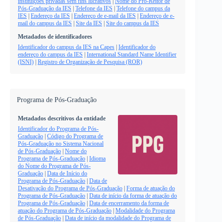
instituições privadas sem fins lucrativos
|
Nome do Pró-Reitor de
Pós-Graduação da IES
|
Telefone da IES
|
Telefone do campus da
IES
|
Endereço da IES
|
Endereço de e-mail da IES
|
Endereço de e-
mail do campus da IES
|
Site da IES
|
Site do campus da IES
Metadados de identificadores
Identificador do campus da IES na Capes
|
Identificador do
endereço do campus da IES
|
International Standard Name Identifier
(ISNI)
|
Registro de Organização de Pesquisa (ROR)
Programa de Pós-Graduação
Metadados descritivos da entidade
Identificador do Programa de Pós-
Graduação
|
Código do Programa de
Pós-Graduação no Sistema Nacional
de Pós-Graduação
|
Nome do
Programa de Pós-Graduação
|
Idioma
do Nome do Programa de Pós-
Graduação
|
Data de Início do
Programa de Pós-Graduação
|
Data de
Desativação do Programa de Pós-Graduação
|
Forma de atuação do
Programa de Pós-Graduação
|
Data de início da forma de atuação do
Programa de Pós-Graduação
|
Data de encerramento da forma de
atuação do Programa de Pós-Graduação
|
Modalidade do Programa
de Pós-Graduação
|
Data de início da modalidade do Programa de