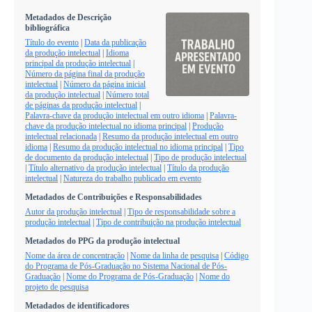
Metadados de Descrição
bibliográfica
Título do evento
|
Data da publicação
da produção intelectual
|
Idioma
principal da produção intelectual
|
Número da página final da produção
intelectual
|
Número da página inicial
da produção intelectual
|
Número total
de páginas da produção intelectual
|
Palavra-chave da produção intelectual em outro idioma
|
Palavra-
chave da produção intelectual no idioma principal
|
Produção
intelectual relacionada
|
Resumo da produção intelectual em outro
idioma
|
Resumo da produção intelectual no idioma principal
|
Tipo
de documento da produção intelectual
|
Tipo de produção intelectual
|
Título alternativo da produção intelectual
|
Título da produção
intelectual
|
Natureza do trabalho publicado em evento
Metadados de Contribuições e Responsabilidades
Autor da produção intelectual
|
Tipo de responsabilidade sobre a
produção intelectual
|
Tipo de contribuição na produção intelectual
Metadados do PPG da produção intelectual
Nome da área de concentração
|
Nome da linha de pesquisa
|
Código
do Programa de Pós-Graduação no Sistema Nacional de Pós-
Graduação
|
Nome do Programa de Pós-Graduação
|
Nome do
projeto de pesquisa
Metadados de identificadores