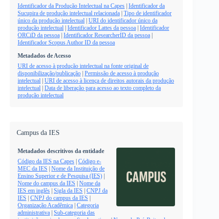
Identificador da Produção Intelectual na Capes
|
Identificador da
Sucupira de produção intelectual relacionada
|
Tipo de identificador
único da produção intelectual
|
URI do identificador único da
produção intelectual
|
Identificador Lattes da pessoa
|
Identificador
ORCiD da pessoa
|
Identificador ResearcherID da pessoa
|
Identificador Scopus Author ID da pessoa
Metadados de Acesso
URI de acesso à produção intelectual na fonte original de
disponibilização/publicação
|
Permissão de acesso à produção
intelectual
|
URI de acesso à licença de direitos autorais da produção
intelectual
|
Data de liberação para acesso ao texto completo da
produção intelectual
Campus da IES
Metadados descritivos da entidade
Código da IES na Capes
|
Código e-
MEC da IES
|
Nome da Instituição de
Ensino Superior e de Pesquisa (IES)
|
Nome do campus da IES
|
Nome da
IES em inglês
|
Sigla da IES
|
CNPJ da
IES
|
CNPJ do campus da IES
|
Organização Acadêmica
|
Categoria
administrativa
|
Sub-categoria das