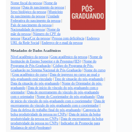
Nome fiscal da pessoa
|
Nome da
pessoa
|
Data de nascimento da pessoa
|
Sexo biológico da pessoa
|
Município
do nascimento da pessoa
|
Unidade
Federativa do nascimento da pessoa
|
País de nascimento da pessoa
|
Nacionalidade da pessoa
|
Nome da
mãe da pessoa
|
Número do CPF da
pessoa
|
Raça/Cor da pessoa
|
Pessoa com deficiência
|
Endereço
URL da Rede Social
|
Endereço de e-mail da pessoa
Metadados de Dados Acadêmicos
Nível acadêmico da pessoa
|
Grau acadêmico da pessoa
|
Nome da
Instituição de Ensino Superior e de Pesquisa (IES)
|
Nome do
Programa de Pós-Graduação
|
Código do Programa de Pós-
Graduação no Sistema Nacional de Pós-Graduação
|
Nome do curso
|
Grau acadêmico do curso
|
Data de ingresso no curso ao qual o
pós-graduando está vinculado
|
Tipo de situação do pós-graduando
|
Data da situação do pós-graduando
|
Nome do Orientador do pós-
graduando
|
Data de início do vínculo do pós-graduando com o
orientador
|
Data de encerramento do vínculo do pós-graduando
com o orientador
|
Nome do Coorientador do pós-graduando
|
Data
de início do vínculo do pós-graduando com o coorientador
|
Data de
encerramento do vínculo do pós-graduando com o coorientador
|
Data da defesa do trabalho final do pós-graduando
|
Categoria de
bolsa produtividade da pessoa no CNPq
|
Data de início da bolsa
produtividade da pessoa no CNPq
|
Data de encerramento da bolsa
produtividade da pessoa no CNPq
|
Indicador de Promoção para
Mudança de nível (booleano)