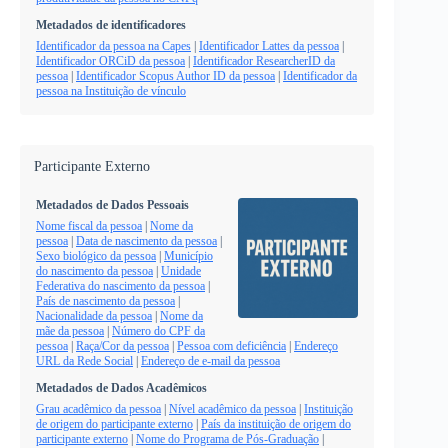
Metadados de identificadores
Identificador da pessoa na Capes
|
Identificador Lattes da pessoa
|
Identificador ORCiD da pessoa
|
Identificador ResearcherID da
pessoa
|
Identificador Scopus Author ID da pessoa
|
Identificador da
pessoa na Instituição de vínculo
Participante Externo
Metadados de Dados Pessoais
Nome fiscal da pessoa
|
Nome da
pessoa
|
Data de nascimento da pessoa
|
Sexo biológico da pessoa
|
Município
do nascimento da pessoa
|
Unidade
Federativa do nascimento da pessoa
|
País de nascimento da pessoa
|
Nacionalidade da pessoa
|
Nome da
mãe da pessoa
|
Número do CPF da
pessoa
|
Raça/Cor da pessoa
|
Pessoa com deficiência
|
Endereço
URL da Rede Social
|
Endereço de e-mail da pessoa
Metadados de Dados Acadêmicos
Grau acadêmico da pessoa
|
Nível acadêmico da pessoa
|
Instituição
de origem do participante externo
|
País da instituição de origem do
participante externo
|
Nome do Programa de Pós-Graduação
|