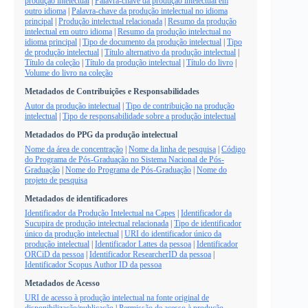
produção intelectual
|
Palavra-chave da produção intelectual em
outro idioma
|
Palavra-chave da produção intelectual no idioma
principal
|
Produção intelectual relacionada
|
Resumo da produção
intelectual em outro idioma
|
Resumo da produção intelectual no
idioma principal
|
Tipo de documento da produção intelectual
|
Tipo
de produção intelectual
|
Título alternativo da produção intelectual
|
Título da coleção
|
Título da produção intelectual
|
Título do livro
|
Volume do livro na coleção
Metadados de Contribuições e Responsabilidades
Autor da produção intelectual
|
Tipo de contribuição na produção
intelectual
|
Tipo de responsabilidade sobre a produção intelectual
Metadados do PPG da produção intelectual
Nome da área de concentração
|
Nome da linha de pesquisa
|
Código
do Programa de Pós-Graduação no Sistema Nacional de Pós-
Graduação
|
Nome do Programa de Pós-Graduação
|
Nome do
projeto de pesquisa
Metadados de identificadores
Identificador da Produção Intelectual na Capes
|
Identificador da
Sucupira de produção intelectual relacionada
|
Tipo de identificador
único da produção intelectual
|
URI do identificador único da
produção intelectual
|
Identificador Lattes da pessoa
|
Identificador
ORCiD da pessoa
|
Identificador ResearcherID da pessoa
|
Identificador Scopus Author ID da pessoa
Metadados de Acesso
URI de acesso à produção intelectual na fonte original de
disponibilização/publicação
|
Permissão de acesso à produção