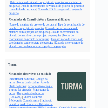
|
Data de início de vínculo do projeto de pesquisa com a linha de
pesquisa
|
Data de encerramento de vínculo do projeto de pesquisa
com a linha de pesquisa
|
Nome da IES Estrangeira do projeto de
pesquisa
Metadados de Contribuições e Responsabilidades
Nome do membro do projeto de pesquisa
|
Tipo de contribuição do
membro no projeto de pesquisa
|
Data de início do vínculo do
membro com o projeto de pesquisa
|
Data de encerramento do
vinculo do membro com o projeto de pesquisa
|
Nome do
coordenador do projeto de pesquisa
|
Data de início do vínculo do
coordenador com o projeto de pesquisa
|
Data de encerramento do
vinculo do coordenador com o projeto de pesquisa
Turma
Metadados descritivos da entidade
Identificador da turma
|
Código da
turma
|
Nome da disciplina
|
Ano de
oferta da turma
|
Periodo letivo em que
a turma foi ofertada
|
Ministrante da
turma
|
Responsável pela turma
(Booleano)
|
Idioma da turma
|
Bibliografia Complementar
|
Indicação
de utilização de Processos Híbridos de
Ensino e Aprendizagem (PHEA) booleano
|
Conteúdo Programático