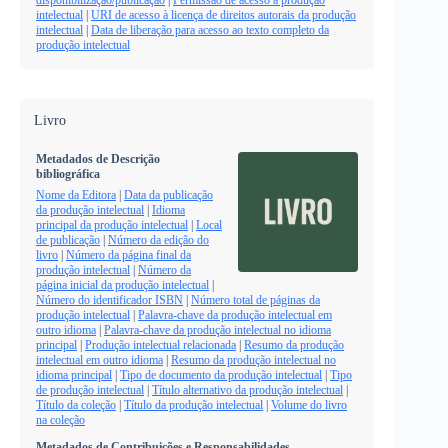
intelectual
|
URI de acesso à licença de direitos autorais da produção
intelectual
|
Data de liberação para acesso ao texto completo da
produção intelectual
Livro
Metadados de Descrição
bibliográfica
Nome da Editora
|
Data da publicação
da produção intelectual
|
Idioma
principal da produção intelectual
|
Local
de publicação
|
Número da edição do
livro
|
Número da página final da
produção intelectual
|
Número da
página inicial da produção intelectual
|
Número do identificador ISBN
|
Número total de páginas da
produção intelectual
|
Palavra-chave da produção intelectual em
outro idioma
|
Palavra-chave da produção intelectual no idioma
principal
|
Produção intelectual relacionada
|
Resumo da produção
intelectual em outro idioma
|
Resumo da produção intelectual no
idioma principal
|
Tipo de documento da produção intelectual
|
Tipo
de produção intelectual
|
Título alternativo da produção intelectual
|
Título da coleção
|
Título da produção intelectual
|
Volume do livro
na coleção
Metadados de Contribuições e Responsabilidades