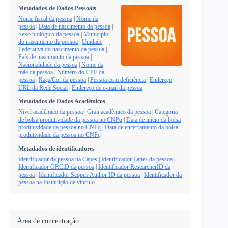
Metadados de Dados Pessoais
Nome fiscal da pessoa
|
Nome da
pessoa
|
Data de nascimento da pessoa
|
Sexo biológico da pessoa
|
Município
do nascimento da pessoa
|
Unidade
Federativa do nascimento da pessoa
|
País de nascimento da pessoa
|
Nacionalidade da pessoa
|
Nome da
mãe da pessoa
|
Número do CPF da
pessoa
|
Raça/Cor da pessoa
|
Pessoa com deficiência
|
Endereço
URL da Rede Social
|
Endereço de e-mail da pessoa
Metadados de Dados Acadêmicos
Nível acadêmico da pessoa
|
Grau acadêmico da pessoa
|
Categoria
de bolsa produtividade da pessoa no CNPq
|
Data de início da bolsa
produtividade da pessoa no CNPq
|
Data de encerramento da bolsa
produtividade da pessoa no CNPq
Metadados de identificadores
Identificador da pessoa na Capes
|
Identificador Lattes da pessoa
|
Identificador ORCiD da pessoa
|
Identificador ResearcherID da
pessoa
|
Identificador Scopus Author ID da pessoa
|
Identificador da
pessoa na Instituição de vínculo
Área de concentração