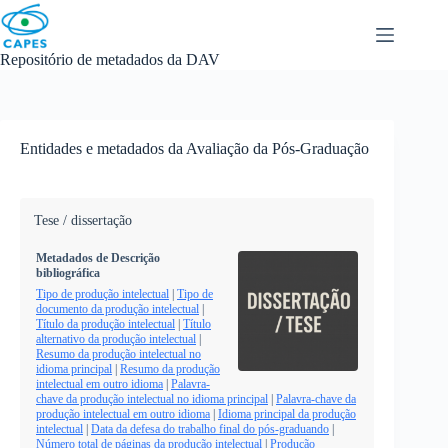
Skip
to
content
Repositório de metadados da DAV
Entidades e metadados da Avaliação da Pós-Graduação
Tese / dissertação
Metadados de Descrição
bibliográfica
Tipo de produção intelectual
|
Tipo de
documento da produção intelectual
|
Título da produção intelectual
|
Título
alternativo da produção intelectual
|
Resumo da produção intelectual no
idioma principal
|
Resumo da produção
intelectual em outro idioma
|
Palavra-
chave da produção intelectual no idioma principal
|
Palavra-chave da
produção intelectual em outro idioma
|
Idioma principal da produção
intelectual
|
Data da defesa do trabalho final do pós-graduando
|
Número total de páginas da produção intelectual
|
Produção