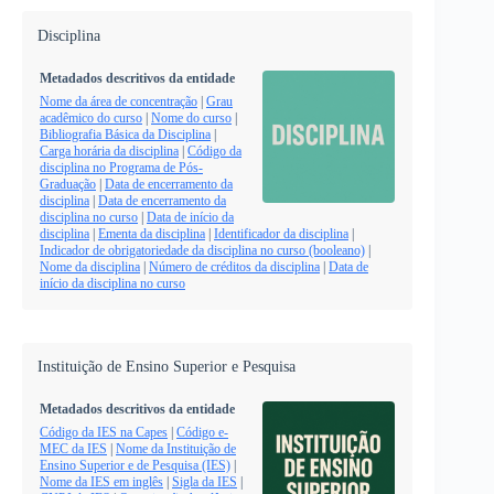
Disciplina
Metadados descritivos da entidade
Nome da área de concentração
|
Grau
acadêmico do curso
|
Nome do curso
|
Bibliografia Básica da Disciplina
|
Carga horária da disciplina
|
Código da
disciplina no Programa de Pós-
Graduação
|
Data de encerramento da
disciplina
|
Data de encerramento da
disciplina no curso
|
Data de início da
disciplina
|
Ementa da disciplina
|
Identificador da disciplina
|
Indicador de obrigatoriedade da disciplina no curso (booleano)
|
Nome da disciplina
|
Número de créditos da disciplina
|
Data de
início da disciplina no curso
Instituição de Ensino Superior e Pesquisa
Metadados descritivos da entidade
Código da IES na Capes
|
Código e-
MEC da IES
|
Nome da Instituição de
Ensino Superior e de Pesquisa (IES)
|
Nome da IES em inglês
|
Sigla da IES
|