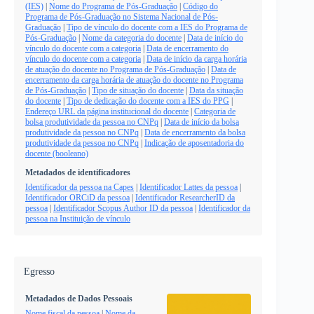
(IES)
|
Nome do Programa de Pós-Graduação
|
Código do
Programa de Pós-Graduação no Sistema Nacional de Pós-
Graduação
|
Tipo de vínculo do docente com a IES do Programa de
Pós-Graduação
|
Nome da categoria do docente
|
Data de início do
vínculo do docente com a categoria
|
Data de encerramento do
vínculo do docente com a categoria
|
Data de início da carga horária
de atuação do docente no Programa de Pós-Graduação
|
Data de
encerramento da carga horária de atuação do docente no Programa
de Pós-Graduação
|
Tipo de situação do docente
|
Data da situação
do docente
|
Tipo de dedicação do docente com a IES do PPG
|
Endereço URL da página institucional do docente
|
Categoria de
bolsa produtividade da pessoa no CNPq
|
Data de início da bolsa
produtividade da pessoa no CNPq
|
Data de encerramento da bolsa
produtividade da pessoa no CNPq
|
Indicação de aposentadoria do
docente (booleano)
Metadados de identificadores
Identificador da pessoa na Capes
|
Identificador Lattes da pessoa
|
Identificador ORCiD da pessoa
|
Identificador ResearcherID da
pessoa
|
Identificador Scopus Author ID da pessoa
|
Identificador da
pessoa na Instituição de vínculo
Egresso
Metadados de Dados Pessoais
Nome fiscal da pessoa
|
Nome da