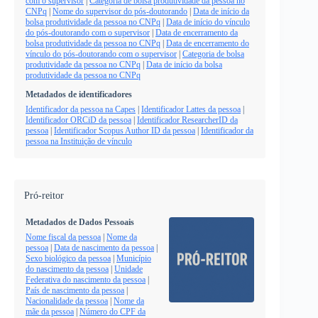
com o supervisor
|
Categoria de bolsa produtividade da pessoa no
CNPq
|
Nome do supervisor do pós-doutorando
|
Data de início da
bolsa produtividade da pessoa no CNPq
|
Data de início do vínculo
do pós-doutorando com o supervisor
|
Data de encerramento da
bolsa produtividade da pessoa no CNPq
|
Data de encerramento do
vínculo do pós-doutorando com o supervisor
|
Categoria de bolsa
produtividade da pessoa no CNPq
|
Data de início da bolsa
produtividade da pessoa no CNPq
Metadados de identificadores
Identificador da pessoa na Capes
|
Identificador Lattes da pessoa
|
Identificador ORCiD da pessoa
|
Identificador ResearcherID da
pessoa
|
Identificador Scopus Author ID da pessoa
|
Identificador da
pessoa na Instituição de vínculo
Pró-reitor
Metadados de Dados Pessoais
Nome fiscal da pessoa
|
Nome da
pessoa
|
Data de nascimento da pessoa
|
Sexo biológico da pessoa
|
Município
do nascimento da pessoa
|
Unidade
Federativa do nascimento da pessoa
|
País de nascimento da pessoa
|
Nacionalidade da pessoa
|
Nome da
mãe da pessoa
|
Número do CPF da