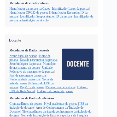
Metadados de identificadores
Identificador da pessoa na Capes
|
Identificador Lattes da pessoa
|
Identificador ORCiD da pessoa
|
Identificador ResearcherID da
pessoa
|
Identificador Scopus Author ID da pessoa
|
Identificador da
pessoa na Instituição de vínculo
Docente
Metadados de Dados Pessoais
Nome fiscal da pessoa
|
Nome da
pessoa
|
Data de nascimento da pessoa
|
Sexo biológico da pessoa
|
Município
do nascimento da pessoa
|
Unidade
Federativa do nascimento da pessoa
|
País de nascimento da pessoa
|
Nacionalidade da pessoa
|
Nome da
mãe da pessoa
|
Número do CPF da
pessoa
|
Raça/Cor da pessoa
|
Pessoa com deficiência
|
Endereço
URL da Rede Social
|
Endereço de e-mail da pessoa
Metadados de Dados Acadêmicos
Grau acadêmico da pessoa
|
Nível acadêmico da pessoa
|
IES da
titulação do docente
|
Área de Conhecimento da Titulação do
Docente
|
Nível acadêmico da área de conhecimento da titulação do
docente
|
Nome da Instituição de Ensino Superior e de Pesquisa