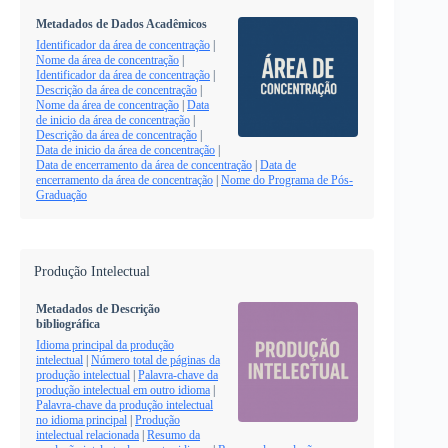
Metadados de Dados Acadêmicos
Identificador da área de concentração
|
Nome da área de concentração
|
Identificador da área de concentração
|
Descrição da área de concentração
|
Nome da área de concentração
|
Data
de inicio da área de concentração
|
Descrição da área de concentração
|
Data de inicio da área de concentração
|
Data de encerramento da área de concentração
|
Data de
encerramento da área de concentração
|
Nome do Programa de Pós-
Graduação
Produção Intelectual
Metadados de Descrição
bibliográfica
Idioma principal da produção
intelectual
|
Número total de páginas da
produção intelectual
|
Palavra-chave da
produção intelectual em outro idioma
|
Palavra-chave da produção intelectual
no idioma principal
|
Produção
intelectual relacionada
|
Resumo da