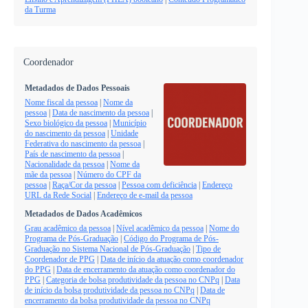
da Turma
Coordenador
Metadados de Dados Pessoais
Nome fiscal da pessoa
|
Nome da
pessoa
|
Data de nascimento da pessoa
|
Sexo biológico da pessoa
|
Município
do nascimento da pessoa
|
Unidade
Federativa do nascimento da pessoa
|
País de nascimento da pessoa
|
Nacionalidade da pessoa
|
Nome da
mãe da pessoa
|
Número do CPF da
pessoa
|
Raça/Cor da pessoa
|
Pessoa com deficiência
|
Endereço
URL da Rede Social
|
Endereço de e-mail da pessoa
Metadados de Dados Acadêmicos
Grau acadêmico da pessoa
|
Nível acadêmico da pessoa
|
Nome do
Programa de Pós-Graduação
|
Código do Programa de Pós-
Graduação no Sistema Nacional de Pós-Graduação
|
Tipo de
Coordenador de PPG
|
Data de início da atuação como coordenador
do PPG
|
Data de encerramento da atuação como coordenador do
PPG
|
Categoria de bolsa produtividade da pessoa no CNPq
|
Data
de início da bolsa produtividade da pessoa no CNPq
|
Data de
encerramento da bolsa produtividade da pessoa no CNPq