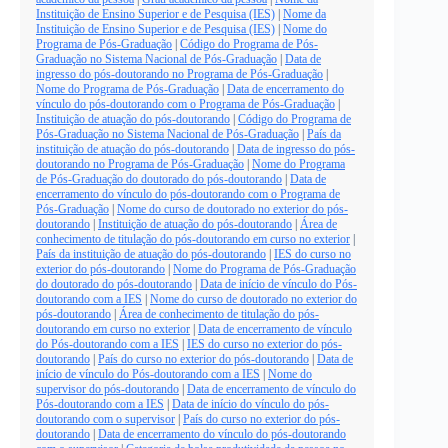
Instituição de Ensino Superior e de Pesquisa (IES)
|
Nome da
Instituição de Ensino Superior e de Pesquisa (IES)
|
Nome do
Programa de Pós-Graduação
|
Código do Programa de Pós-
Graduação no Sistema Nacional de Pós-Graduação
|
Data de
ingresso do pós-doutorando no Programa de Pós-Graduação
|
Nome do Programa de Pós-Graduação
|
Data de encerramento do
vínculo do pós-doutorando com o Programa de Pós-Graduação
|
Instituição de atuação do pós-doutorando
|
Código do Programa de
Pós-Graduação no Sistema Nacional de Pós-Graduação
|
País da
instituição de atuação do pós-doutorando
|
Data de ingresso do pós-
doutorando no Programa de Pós-Graduação
|
Nome do Programa
de Pós-Graduação do doutorado do pós-doutorando
|
Data de
encerramento do vínculo do pós-doutorando com o Programa de
Pós-Graduação
|
Nome do curso de doutorado no exterior do pós-
doutorando
|
Instituição de atuação do pós-doutorando
|
Área de
conhecimento de titulação do pós-doutorando em curso no exterior
|
País da instituição de atuação do pós-doutorando
|
IES do curso no
exterior do pós-doutorando
|
Nome do Programa de Pós-Graduação
do doutorado do pós-doutorando
|
Data de início de vínculo do Pós-
doutorando com a IES
|
Nome do curso de doutorado no exterior do
pós-doutorando
|
Área de conhecimento de titulação do pós-
doutorando em curso no exterior
|
Data de encerramento de vínculo
do Pós-doutorando com a IES
|
IES do curso no exterior do pós-
doutorando
|
País do curso no exterior do pós-doutorando
|
Data de
início de vínculo do Pós-doutorando com a IES
|
Nome do
supervisor do pós-doutorando
|
Data de encerramento de vínculo do
Pós-doutorando com a IES
|
Data de início do vínculo do pós-
doutorando com o supervisor
|
País do curso no exterior do pós-
doutorando
|
Data de encerramento do vínculo do pós-doutorando