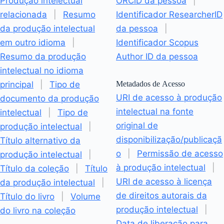
Produção intelectual
ORCiD da pessoa
|
relacionada
|
Resumo
Identificador ResearcherID
da produção intelectual
da pessoa
|
em outro idioma
|
Identificador Scopus
Resumo da produção
Author ID da pessoa
intelectual no idioma
principal
|
Tipo de
Metadados de Acesso
URI de acesso à produção
documento da produção
intelectual na fonte
intelectual
|
Tipo de
original de
produção intelectual
|
disponibilização/publicaçã
Título alternativo da
o
|
Permissão de acesso
produção intelectual
|
à produção intelectual
|
Título da coleção
|
Título
URI de acesso à licença
da produção intelectual
|
de direitos autorais da
Título do livro
|
Volume
produção intelectual
|
do livro na coleção
Data de liberação para