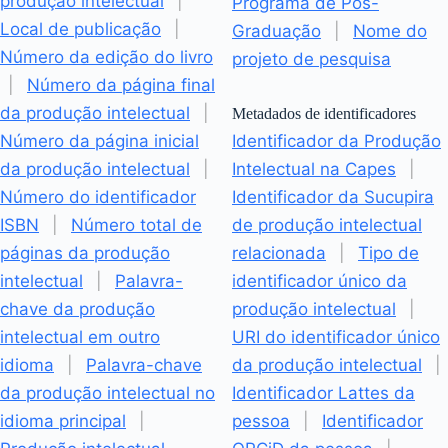
produção intelectual
|
Programa de Pós-
Local de publicação
|
Graduação
|
Nome do
Número da edição do livro
projeto de pesquisa
|
Número da página final
da produção intelectual
|
Metadados de identificadores
Número da página inicial
Identificador da Produção
da produção intelectual
|
Intelectual na Capes
|
Número do identificador
Identificador da Sucupira
ISBN
|
Número total de
de produção intelectual
páginas da produção
relacionada
|
Tipo de
intelectual
|
Palavra-
identificador único da
chave da produção
produção intelectual
|
intelectual em outro
URI do identificador único
idioma
|
Palavra-chave
da produção intelectual
|
da produção intelectual no
Identificador Lattes da
idioma principal
|
pessoa
|
Identificador