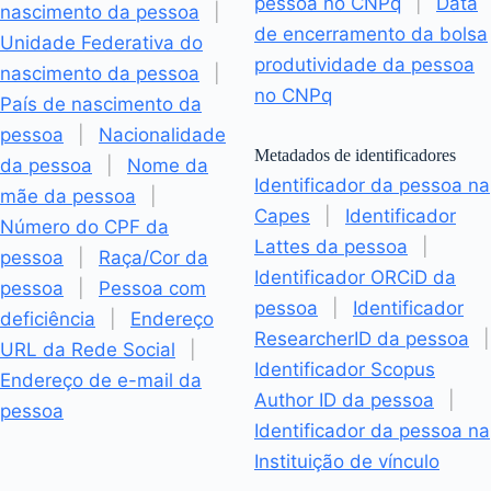
pessoa no CNPq
|
Data
nascimento da pessoa
|
de encerramento da bolsa
Unidade Federativa do
produtividade da pessoa
nascimento da pessoa
|
no CNPq
País de nascimento da
pessoa
|
Nacionalidade
Metadados de identificadores
da pessoa
|
Nome da
Identificador da pessoa na
mãe da pessoa
|
Capes
|
Identificador
Número do CPF da
Lattes da pessoa
|
pessoa
|
Raça/Cor da
Identificador ORCiD da
pessoa
|
Pessoa com
pessoa
|
Identificador
deficiência
|
Endereço
ResearcherID da pessoa
|
URL da Rede Social
|
Identificador Scopus
Endereço de e-mail da
Author ID da pessoa
|
pessoa
Identificador da pessoa na
Instituição de vínculo