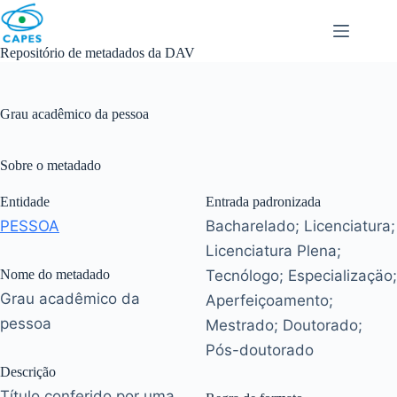
Skip
to
content
Repositório de metadados da DAV
Grau acadêmico da pessoa
Sobre o metadado
Entidade
Entrada padronizada
PESSOA
Bacharelado; Licenciatura;
Licenciatura Plena;
Nome do metadado
Tecnólogo; Especializaçäo;
Grau acadêmico da
Aperfeiçoamento;
pessoa
Mestrado; Doutorado;
Pós-doutorado
Descrição
Título conferido por uma