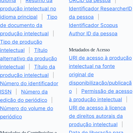
idioma
|
Resumo da
ORCiD da pessoa
|
produção intelectual no
Identificador ResearcherID
idioma principal
|
Tipo
da pessoa
|
de documento da
Identificador Scopus
produção intelectual
|
Author ID da pessoa
Tipo de produção
intelectual
|
Título
Metadados de Acesso
URI de acesso à produção
alternativo da produção
intelectual na fonte
intelectual
|
Título da
original de
produção intelectual
|
disponibilização/publicaçã
Número do identificador
o
|
Permissão de acesso
ISSN
|
Número da
à produção intelectual
|
edição do periódico
|
URI de acesso à licença
Número do volume do
de direitos autorais da
periódico
produção intelectual
|
Data de liberação para
Metadados de Contribuições e