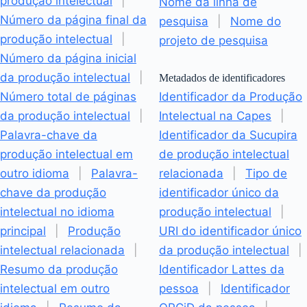
produção intelectual
|
Nome da linha de
Número da página final da
pesquisa
|
Nome do
produção intelectual
|
projeto de pesquisa
Número da página inicial
da produção intelectual
|
Metadados de identificadores
Número total de páginas
Identificador da Produção
da produção intelectual
|
Intelectual na Capes
|
Palavra-chave da
Identificador da Sucupira
produção intelectual em
de produção intelectual
outro idioma
|
Palavra-
relacionada
|
Tipo de
chave da produção
identificador único da
intelectual no idioma
produção intelectual
|
principal
|
Produção
URI do identificador único
intelectual relacionada
|
da produção intelectual
|
Resumo da produção
Identificador Lattes da
intelectual em outro
pessoa
|
Identificador