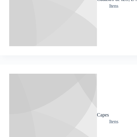
Itens
Capes
Itens