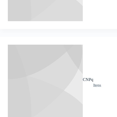
CNPq
Itens