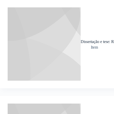
Dissertação e tese: R
Item