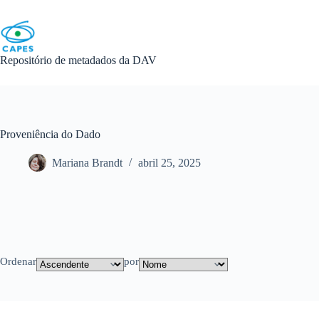
Skip
to
content
Repositório de metadados da DAV
Proveniência do Dado
Mariana Brandt
abril 25, 2025
Ordenar
por