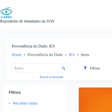
Skip
to
content
Repositório de metadados da DAV
Proveniência do Dado
IES
Home
Proveniência do Dado
IES
Items
L
i
C
Filtros
s
o
t
n
Busca avançada
a
t
d
r
R
e
o
e
Filtros
i
l
s
t
e
u
Recolher todos
e
d
l
n
e