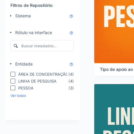
t
s
o
Filtros de Repositório:
a
r
d
Sistema
d
o
e
s
n
d
Rótulo na interface
a
a
ç
l
ã
i
o
s
e
t
Entidade
v
a
Tipo de apoio ao
i
d
ÁREA DE CONCENTRAÇÃO
(4)
s
e
LINHA DE PESQUISA
(4)
u
i
PESSOA
(3)
a
t
l
e
Ver todos
i
n
z
s
a
ç
ã
o