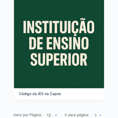
Código da IES na Capes
Itens por Página:
Ir para página:
1