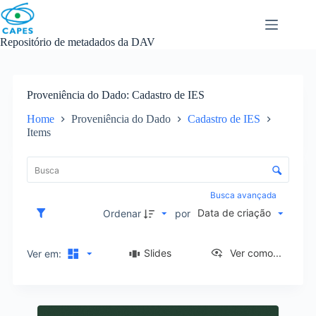
Skip
to
content
Repositório de metadados da DAV
Proveniência do Dado
Cadastro de IES
Home
Proveniência do Dado
Cadastro de IES
Items
L
i
C
s
o
t
n
Busca avançada
a
t
Data de criação
d
Ordenar
por
r
e
o
i
l
Slides
Ver como...
Ver em:
t
e
e
d
n
e
s
R
o