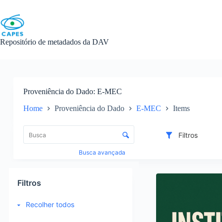
Skip
to
content
Repositório de metadados da DAV
Proveniência do Dado
E-MEC
Home
Proveniência do Dado
E-MEC
Items
L
i
C
Filtros
s
o
t
n
Busca avançada
a
t
d
r
R
e
o
e
Filtros
i
l
s
t
e
u
Recolher todos
e
d
l
n
e