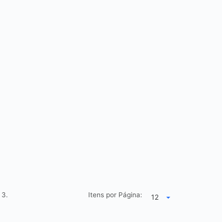
e
3.
Itens por Página: