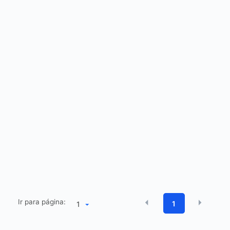
Ir para página:
1
1