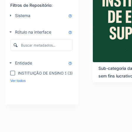
t
s
o
Filtros de Repositório:
a
r
d
Sistema
d
o
e
s
n
d
Rótulo na interface
a
a
ç
l
ã
i
o
s
e
t
Entidade
v
a
Sub-categoria da
i
d
INSTITUIÇÃO DE ENSINO SUPERIOR E DE PESQUISA
(3)
s
sem fins lucrativ
e
Ver todos
u
i
a
t
l
e
i
n
z
s
a
ç
ã
o