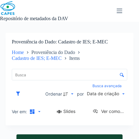
Skip
to
content
Repositório de metadados da DAV
Proveniência do Dado
Cadastro de IES; E-MEC
Home
Proveniência do Dado
Cadastro de IES; E-MEC
Items
L
i
C
s
o
t
n
Busca avançada
a
t
Data de criação
d
Ordenar
por
r
e
o
i
l
Slides
Ver como...
Ver em:
t
e
e
d
n
e
s
R
o