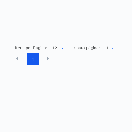
Itens por Página:
Ir para página:
1
1