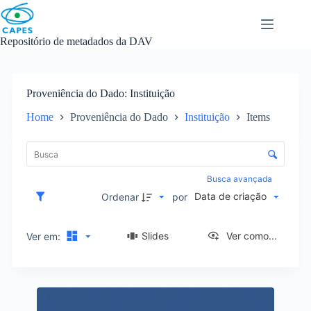
Skip
to
content
Repositório de metadados da DAV
Proveniência do Dado
Instituição
Home
Proveniência do Dado
Instituição
Items
L
i
C
s
o
t
n
Busca avançada
a
t
Data de criação
d
Ordenar
por
r
e
o
i
l
Slides
Ver como...
Ver em:
t
e
e
d
n
e
s
R
o
e
r