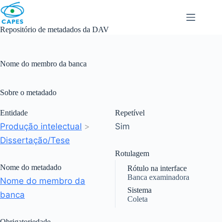
Skip
to
content
Repositório de metadados da DAV
Nome do membro da banca
Sobre o metadado
Entidade
Repetível
Produção intelectual
>
Sim
Dissertação/Tese
Rotulagem
Nome do metadado
Rótulo na interface
Banca examinadora
Nome do membro da
Sistema
banca
Coleta
Obrigatoriedade