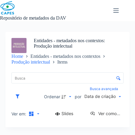
Skip
to
content
Repositório de metadados da DAV
Entidades - metadados nos contextos
Produção intelectual
Home
Entidades - metadados nos contextos
Produção intelectual
Items
L
i
C
s
o
t
n
Busca avançada
a
t
Data de criação
d
Ordenar
por
r
e
o
i
l
Slides
Ver como...
Ver em:
t
e
e
d
n
e
s