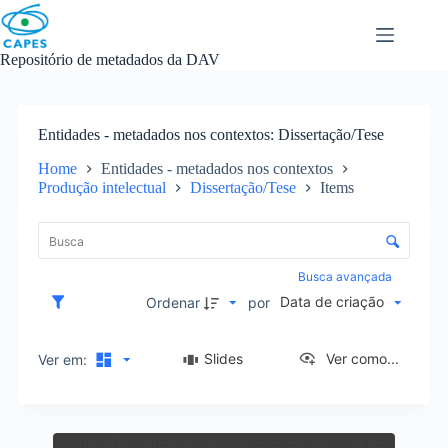
Skip
to
content
Repositório de metadados da DAV
Entidades - metadados nos contextos
Dissertação/Tese
Home
Entidades - metadados nos contextos
Produção intelectual
Dissertação/Tese
Items
L
i
C
s
o
t
n
Busca avançada
a
t
Data de criação
d
Ordenar
por
r
e
o
i
l
Slides
Ver como...
Ver em:
t
e
e
d
n
e
s
R
o