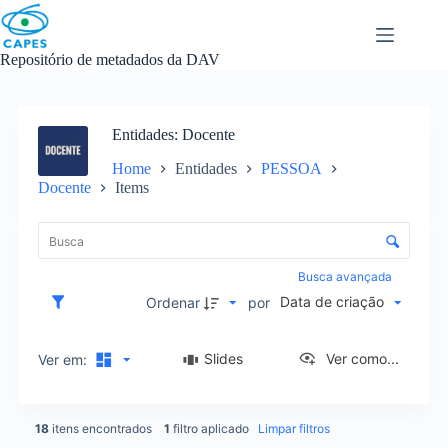
Skip
to
content
Repositório de metadados da DAV
Entidades
Docente
Home
Entidades
PESSOA
Docente
Items
L
i
C
s
o
t
n
Busca avançada
a
t
Data de criação
d
Ordenar
por
r
e
o
i
l
Slides
Ver como...
Ver em:
t
e
e
d
n
e
s
18
itens encontrados
1
filtro aplicado
Limpar filtros
o