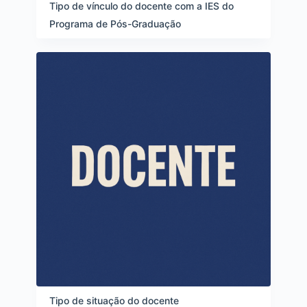
e
Tipo de vínculo do docente com a IES do
i
Programa de Pós-Graduação
t
e
n
s
Tipo de situação do docente