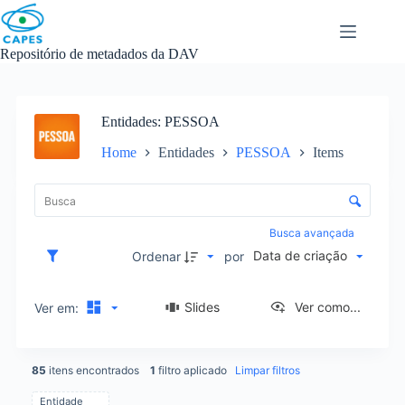
Skip
to
content
Repositório de metadados da DAV
Entidades
PESSOA
Home
Entidades
PESSOA
Items
L
i
C
s
o
t
n
Busca avançada
a
t
Data de criação
d
Ordenar
por
r
e
o
i
l
Slides
Ver como...
Ver em:
t
e
e
d
n
e
s
85
itens encontrados
1
filtro aplicado
Limpar filtros
o
r
Entidade