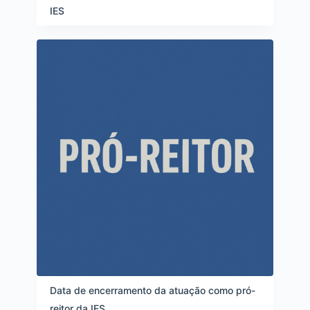
i
IES
t
e
n
s
Data de encerramento da atuação como pró-
reitor da IES