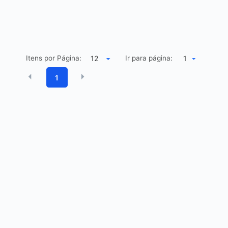
Itens por Página:
Ir para página:
1
1