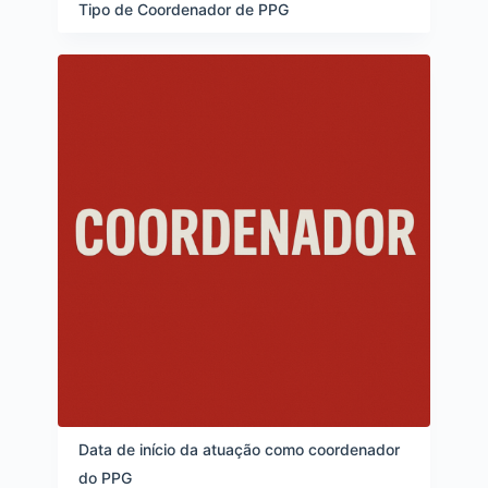
e
Tipo de Coordenador de PPG
i
t
e
n
s
Data de início da atuação como coordenador
do PPG