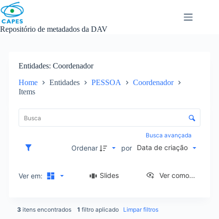
Skip
to
content
Repositório de metadados da DAV
Entidades
Coordenador
Home
Entidades
PESSOA
Coordenador
Items
L
i
C
s
o
t
n
Busca avançada
a
t
Data de criação
d
Ordenar
por
r
e
o
i
l
Slides
Ver como...
Ver em:
t
e
e
d
n
e
s
3
itens encontrados
1
filtro aplicado
Limpar filtros
o