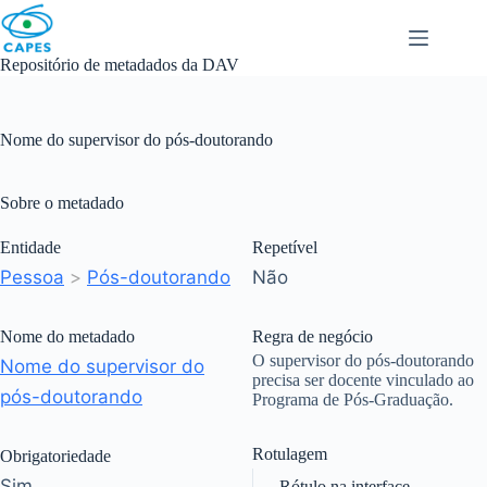
Skip
to
content
Repositório de metadados da DAV
Nome do supervisor do pós-doutorando
Sobre o metadado
Entidade
Repetível
Pessoa
>
Pós-doutorando
Não
Nome do metadado
Regra de negócio
O supervisor do pós-doutorando
Nome do supervisor do
precisa ser docente vinculado ao
pós-doutorando
Programa de Pós-Graduação.
Rotulagem
Obrigatoriedade
Sim
Rótulo na interface