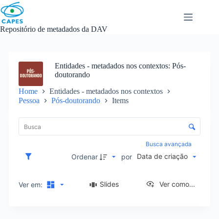
Skip
to
content
Repositório de metadados da DAV
Entidades - metadados nos contextos
Pós-
doutorando
Home
Entidades - metadados nos contextos
Pessoa
Pós-doutorando
Items
L
i
C
s
o
t
n
Busca avançada
a
t
Data de criação
d
Ordenar
por
r
e
o
i
l
Slides
Ver como...
Ver em:
t
e
e
d
n
e
s