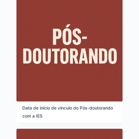
s
Data de início de vínculo do Pós-doutorando
com a IES