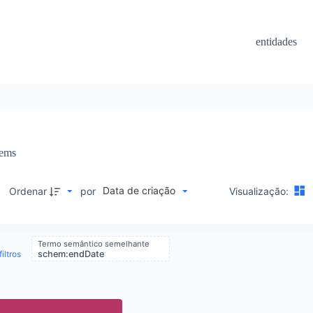
entidades
tems
Data de criação
M
Ordenar
por
Visualização:
Termo semântico semelhante
iltros
schem:endDate