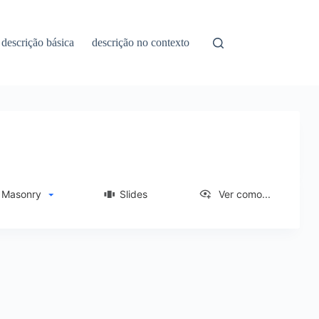
descrição básica
descrição no contexto
asonry
Slides
Ver como...