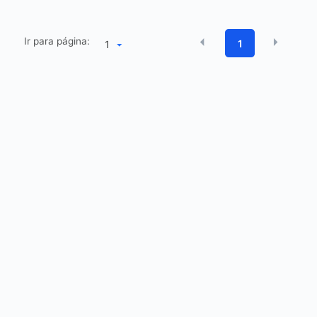
Ir para página:
1
1