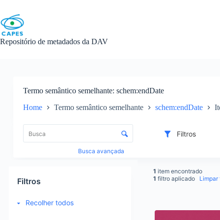
Skip
to
content
Repositório de metadados da DAV
Termo semântico semelhante
schem:endDate
Home
Termo semântico semelhante
schem:endDate
I
L
i
C
Filtros
s
o
t
n
Busca avançada
a
t
d
r
1
item encontrado
e
o
1
filtro aplicado
Limpar f
Filtros
i
l
t
e
Recolher todos
e
d
R
n
e
e