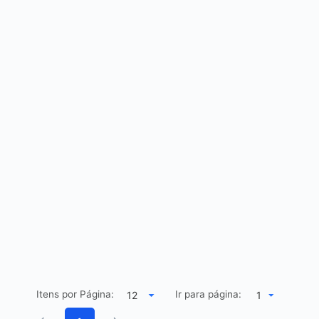
Itens por Página:
Ir para página:
1