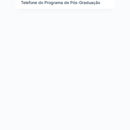
e
Telefone do Programa de Pós-Graduação
i
t
e
n
s