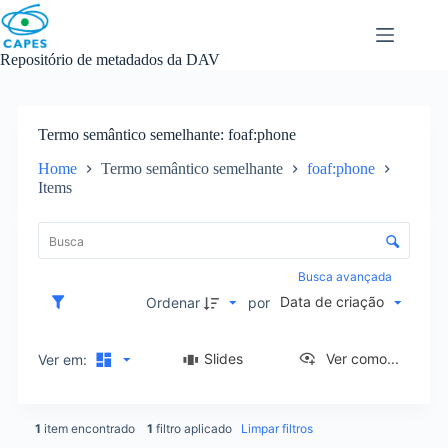
Skip
to
content
Repositório de metadados da DAV
Termo semântico semelhante
foaf:phone
Home
Termo semântico semelhante
foaf:phone
Items
L
i
C
s
o
t
n
Busca avançada
a
t
Data de criação
d
Ordenar
por
r
e
o
i
l
Slides
Ver como...
Ver em:
t
e
e
d
n
e
s
1
item encontrado
1
filtro aplicado
Limpar filtros
o