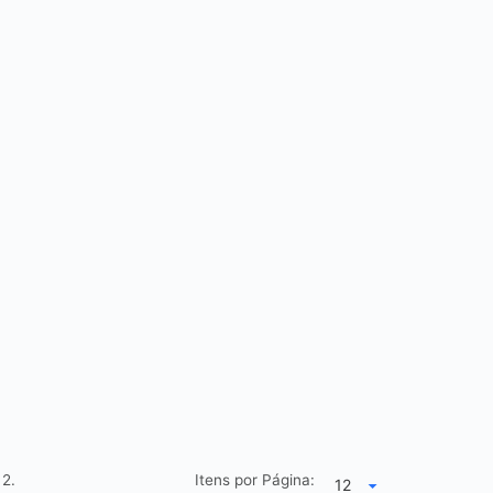
e
2.
Itens por Página: