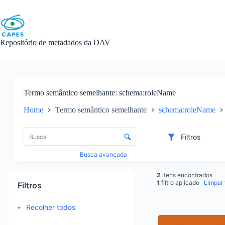
Skip
to
content
Repositório de metadados da DAV
Termo semântico semelhante
schema:roleName
Home
Termo semântico semelhante
schema:roleName
L
i
C
Filtros
s
o
t
n
Busca avançada
a
t
d
r
2
itens encontrados
e
o
1
filtro aplicado
Limpar f
Filtros
i
l
t
e
Recolher todos
e
d
R
n
e
e