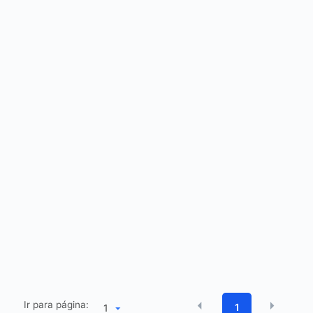
Ir para página:
1
1