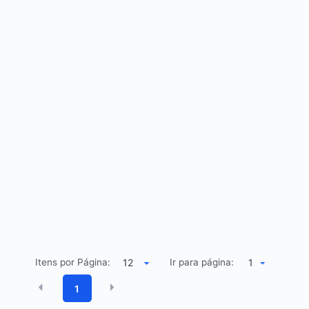
Itens por Página:
Ir para página:
1
1