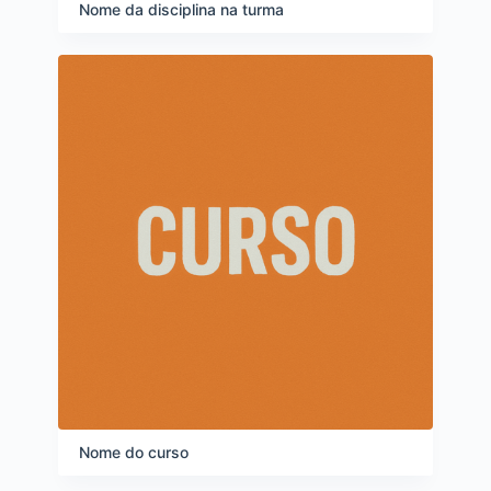
e
Nome da disciplina na turma
i
t
e
n
s
Nome do curso