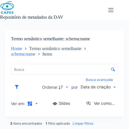
Skip
to
content
Repositório de metadados da DAV
Termo semântico semelhante
schema:name
Home
Termo semântico semelhante
schema:name
Items
L
i
C
s
o
t
n
Busca avançada
a
t
Data de criação
d
Ordenar
por
r
e
o
i
l
Slides
Ver como...
Ver em:
t
e
e
d
n
e
s
3
itens encontrados
1
filtro aplicado
Limpar filtros
o