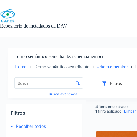
Skip
to
content
Repositório de metadados da DAV
Termo semântico semelhante
schema:member
Home
Termo semântico semelhante
schema:member
L
i
C
Filtros
s
o
t
n
Busca avançada
a
t
d
r
4
itens encontrados
e
o
1
filtro aplicado
Limpar f
Filtros
i
l
t
e
Recolher todos
e
d
R
n
e
e