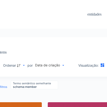
entidades
Items
Data de criação
M
Ordenar
por
Visualização:
Termo semântico semelhante
iltros
schema:member