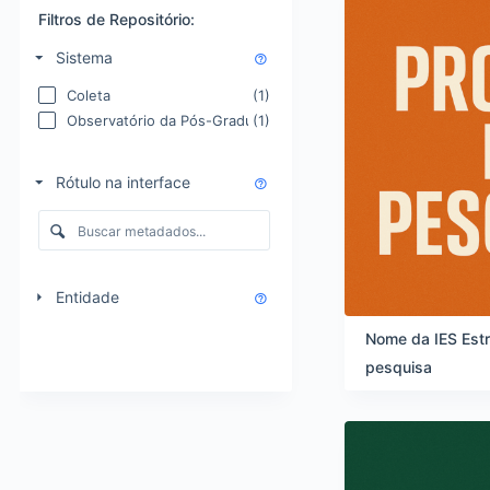
s
o
s
Filtros de Repositório:
r
u
Sistema
d
l
e
t
Coleta
(1)
n
a
Observatório da Pós-Graduação
(1)
a
d
ç
o
ã
s
Rótulo na interface
o
d
e
a
v
l
i
i
s
s
Entidade
u
t
a
a
Nome da IES Estr
l
d
pesquisa
i
e
z
i
a
t
ç
e
ã
n
o
s