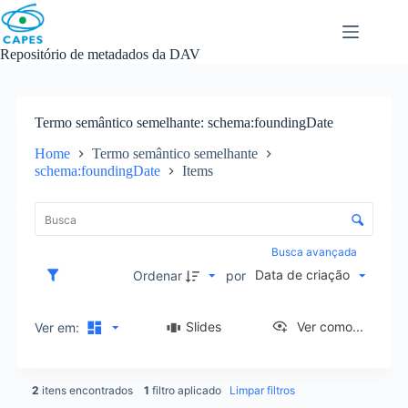
Skip
to
content
Repositório de metadados da DAV
Termo semântico semelhante
schema:foundingDate
Home
Termo semântico semelhante
schema:foundingDate
Items
L
i
C
s
o
t
n
Busca avançada
a
t
Data de criação
d
Ordenar
por
r
e
o
i
l
Slides
Ver como...
Ver em:
t
e
e
d
n
e
s
2
itens encontrados
1
filtro aplicado
Limpar filtros
o