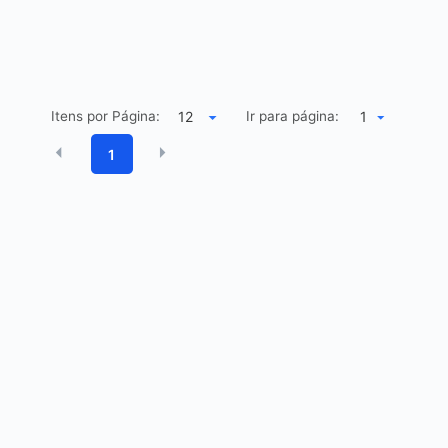
Itens por Página:
Ir para página:
1
1