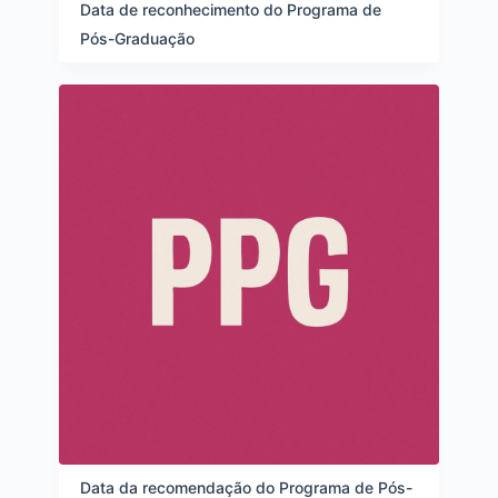
e
Data de reconhecimento do Programa de
i
Pós-Graduação
t
e
n
s
Data da recomendação do Programa de Pós-