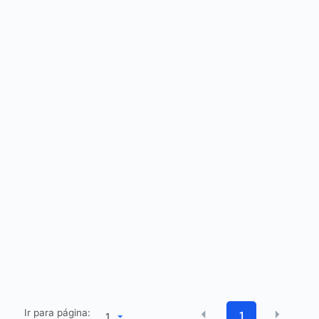
Ir para página:
1
1