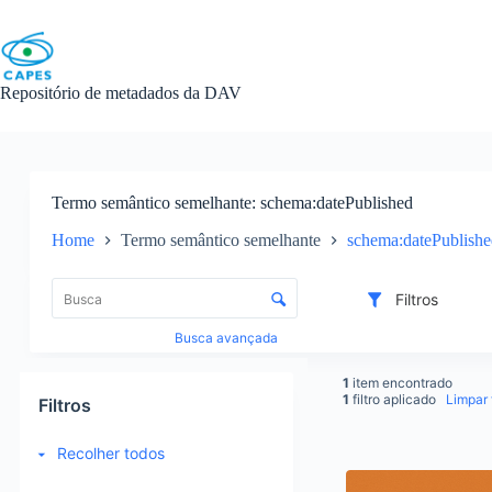
Skip
to
content
Repositório de metadados da DAV
Termo semântico semelhante
schema:datePublished
Home
Termo semântico semelhante
schema:datePublish
L
i
C
Filtros
s
o
t
n
Busca avançada
a
t
d
r
1
item encontrado
e
o
1
filtro aplicado
Limpar f
Filtros
i
l
t
e
Recolher todos
e
d
R
n
e
e