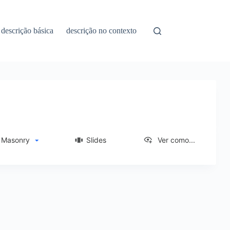
descrição básica
descrição no contexto
asonry
Slides
Ver como...