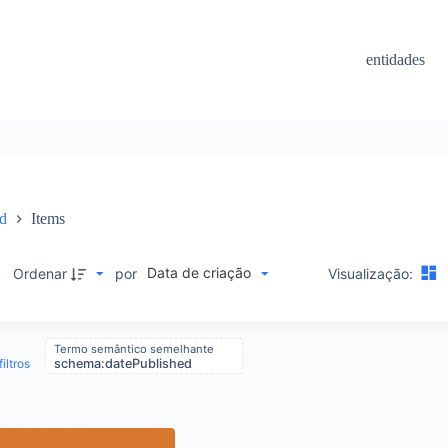
entidades
ed
Items
Data de criação
M
Ordenar
por
Visualização:
Termo semântico semelhante
iltros
schema:datePublished