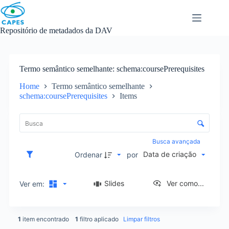
Skip
to
content
Repositório de metadados da DAV
Termo semântico semelhante
schema:coursePrerequisites
Home
Termo semântico semelhante
schema:coursePrerequisites
Items
L
i
C
s
o
t
n
Busca avançada
a
t
Data de criação
d
Ordenar
por
r
e
o
i
l
Slides
Ver como...
Ver em:
t
e
e
d
n
e
s
1
item encontrado
1
filtro aplicado
Limpar filtros
o