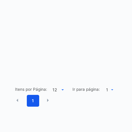
Itens por Página:
Ir para página:
1
1