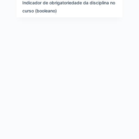
e
Indicador de obrigatoriedade da disciplina no
i
curso (booleano)
t
e
n
s