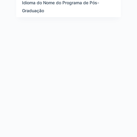
e
Idioma do Nome do Programa de Pós-
i
Graduação
t
e
n
s