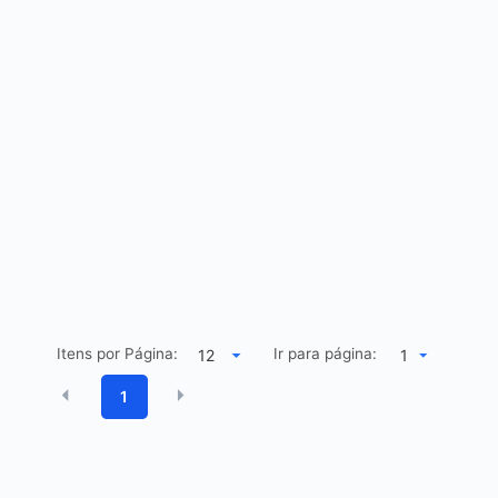
Itens por Página:
Ir para página:
1
1