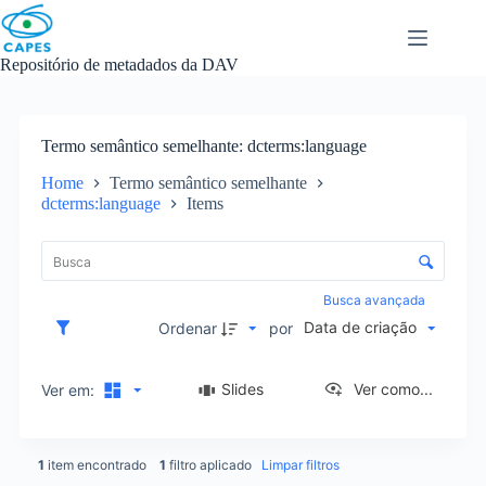
Skip
to
content
Repositório de metadados da DAV
Termo semântico semelhante
dcterms:language
Home
Termo semântico semelhante
dcterms:language
Items
L
i
C
s
o
t
n
Busca avançada
a
t
Data de criação
d
Ordenar
por
r
e
o
i
l
Slides
Ver como...
Ver em:
t
e
e
d
n
e
s
1
item encontrado
1
filtro aplicado
Limpar filtros
o