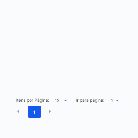
Itens por Página:
Ir para página:
1
1