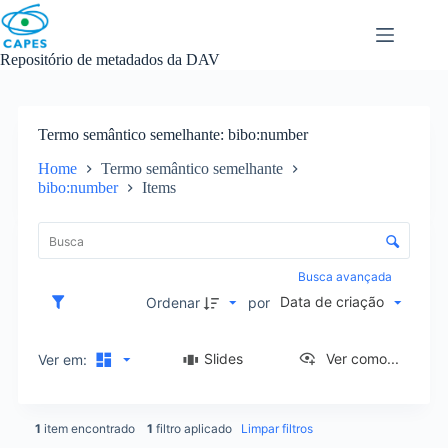
Skip
to
content
Repositório de metadados da DAV
Termo semântico semelhante
bibo:number
Home
Termo semântico semelhante
bibo:number
Items
L
i
C
s
o
t
n
Busca avançada
a
t
Data de criação
d
Ordenar
por
r
e
o
i
l
Slides
Ver como...
Ver em:
t
e
e
d
n
e
s
1
item encontrado
1
filtro aplicado
Limpar filtros
o