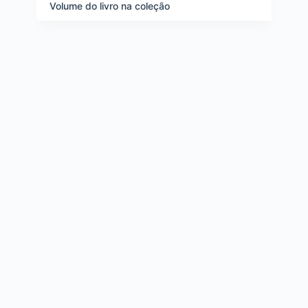
e
Volume do livro na coleção
i
t
e
n
s