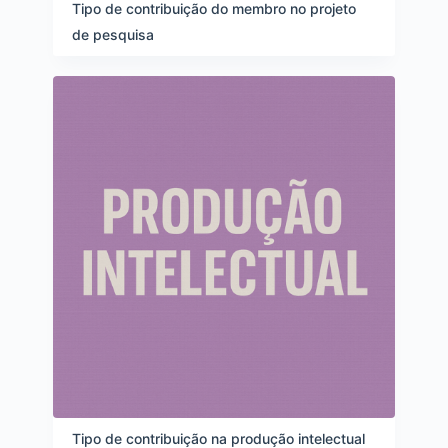
e
Tipo de contribuição do membro no projeto
i
de pesquisa
t
e
n
s
Tipo de contribuição na produção intelectual