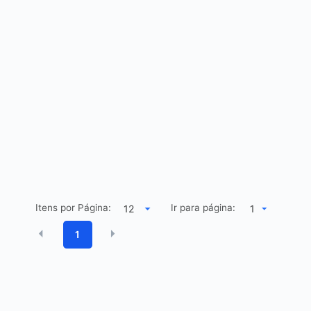
Itens por Página:
Ir para página:
1
1