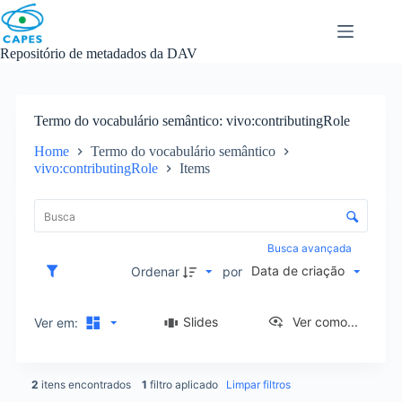
Skip
to
content
Repositório de metadados da DAV
Termo do vocabulário semântico
vivo:contributingRole
Home
Termo do vocabulário semântico
vivo:contributingRole
Items
L
i
C
s
o
t
n
Busca avançada
a
t
Data de criação
d
Ordenar
por
r
e
o
i
l
Slides
Ver como...
Ver em:
t
e
e
d
n
e
s
2
itens encontrados
1
filtro aplicado
Limpar filtros
o