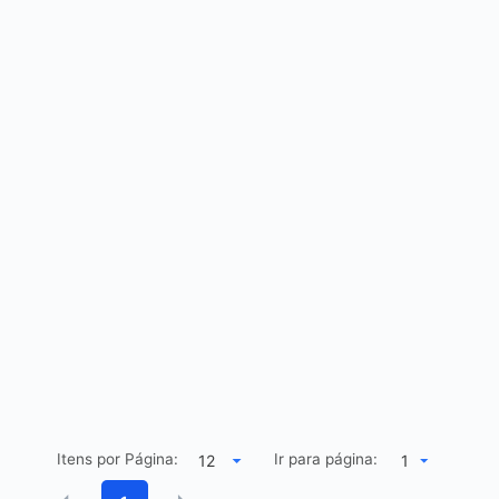
Itens por Página:
Ir para página:
1