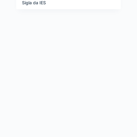
e
Sigla da IES
i
t
e
n
s