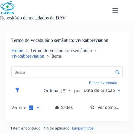
Skip
to
content
Repositório de metadados da DAV
Termo do vocabulário semântico
vivo:abbreviation
Home
Termo do vocabulário semântico
vivo:abbreviation
Items
L
i
C
s
o
t
n
Busca avançada
a
t
Data de criação
d
Ordenar
por
r
e
o
i
l
Slides
Ver como...
Ver em:
t
e
e
d
n
e
s
1
item encontrado
1
filtro aplicado
Limpar filtros
o