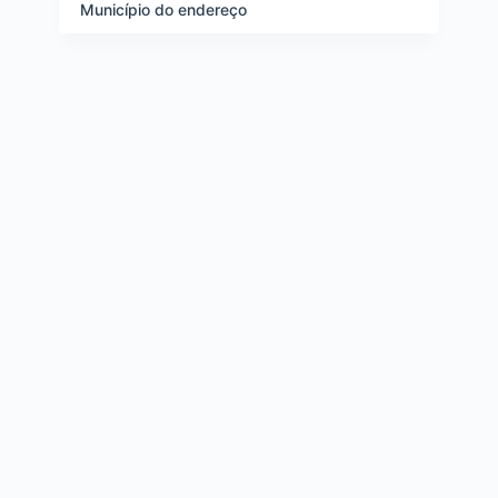
e
Município do endereço
i
t
e
n
s