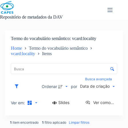
Skip
to
content
Repositório de metadados da DAV
Termo do vocabulário semântico
vcard:locality
Home
Termo do vocabulário semântico
vcard:locality
Items
L
i
C
s
o
t
n
Busca avançada
a
t
Data de criação
d
Ordenar
por
r
e
o
i
l
Slides
Ver como...
Ver em:
t
e
e
d
n
e
s
1
item encontrado
1
filtro aplicado
Limpar filtros
o