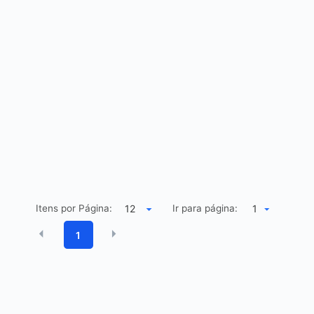
Itens por Página:
Ir para página:
1
1