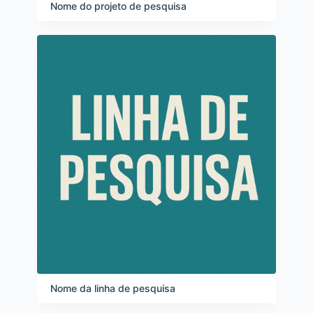
e
Nome do projeto de pesquisa
i
t
e
n
s
Nome da linha de pesquisa