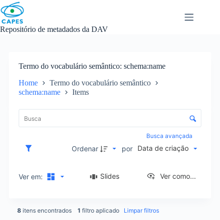
Skip
to
content
Repositório de metadados da DAV
Termo do vocabulário semântico
schema:name
Home
Termo do vocabulário semântico
schema:name
Items
L
i
C
s
o
t
n
Busca avançada
a
t
Data de criação
d
Ordenar
por
r
e
o
i
l
Slides
Ver como...
Ver em:
t
e
e
d
n
e
s
8
itens encontrados
1
filtro aplicado
Limpar filtros
o