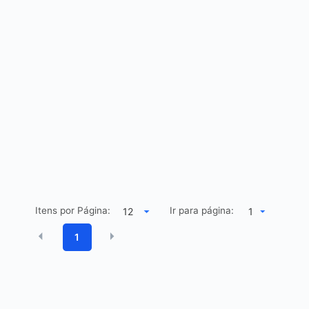
Itens por Página:
Ir para página:
1
1