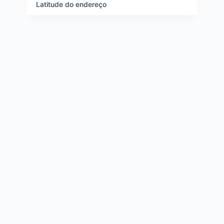
e
Latitude do endereço
i
t
e
n
s