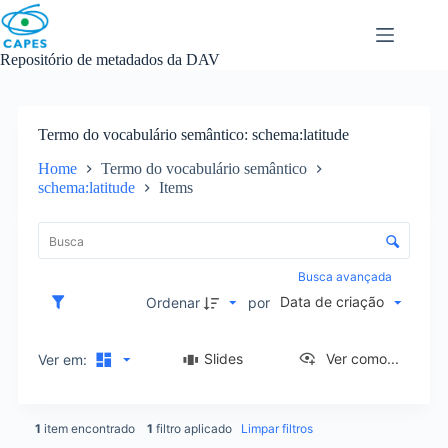
Skip
to
content
Repositório de metadados da DAV
Termo do vocabulário semântico
schema:latitude
Home
Termo do vocabulário semântico
schema:latitude
Items
L
i
C
s
o
t
n
Busca avançada
a
t
Data de criação
d
Ordenar
por
r
e
o
i
l
Slides
Ver como...
Ver em:
t
e
e
d
n
e
s
1
item encontrado
1
filtro aplicado
Limpar filtros
o