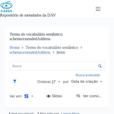
Skip
to
content
Repositório de metadados da DAV
Termo do vocabulário semântico
schema:extendedAddress
Home
Termo do vocabulário semântico
schema:extendedAddress
Items
L
i
C
s
o
t
n
Busca avançada
a
t
Data de criação
d
Ordenar
por
r
e
o
i
l
Slides
Ver como...
Ver em:
t
e
e
d
n
e
s
1
item encontrado
1
filtro aplicado
Limpar filtros