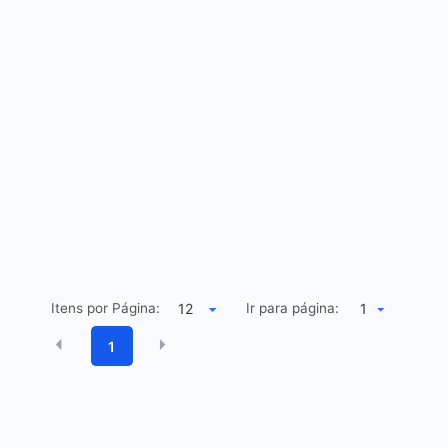
Itens por Página:
Ir para página:
1
1