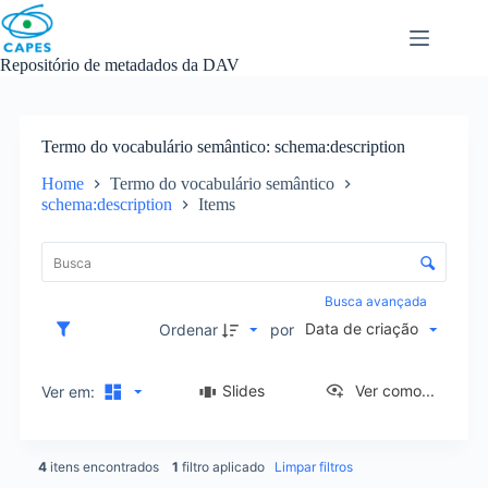
Skip
to
content
Repositório de metadados da DAV
Termo do vocabulário semântico
schema:description
Home
Termo do vocabulário semântico
schema:description
Items
L
i
C
s
o
t
n
Busca avançada
a
t
Data de criação
d
Ordenar
por
r
e
o
i
l
Slides
Ver como...
Ver em:
t
e
e
d
n
e
s
4
itens encontrados
1
filtro aplicado
Limpar filtros
o