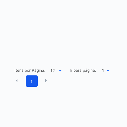
Itens por Página:
Ir para página:
1
1