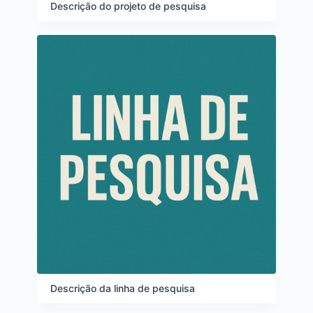
e
Descrição do projeto de pesquisa
i
t
e
n
s
Descrição da linha de pesquisa