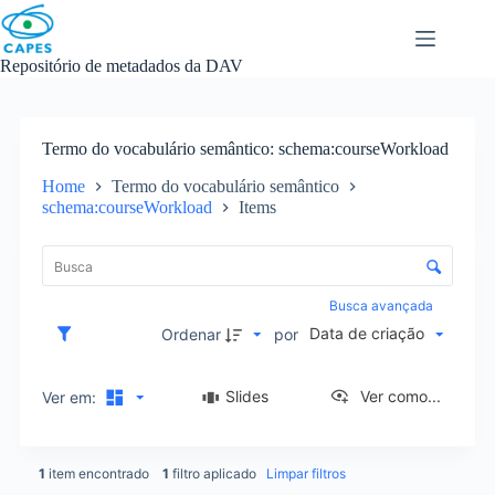
Skip
to
content
Repositório de metadados da DAV
Termo do vocabulário semântico
schema:courseWorkload
Home
Termo do vocabulário semântico
schema:courseWorkload
Items
L
i
C
s
o
t
n
Busca avançada
a
t
Data de criação
d
Ordenar
por
r
e
o
i
l
Slides
Ver como...
Ver em:
t
e
e
d
n
e
s
1
item encontrado
1
filtro aplicado
Limpar filtros
o