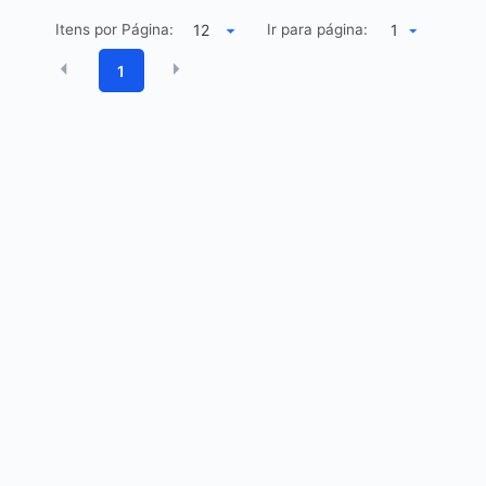
Itens por Página:
Ir para página:
1
1