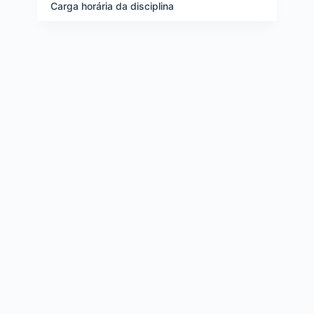
e
Carga horária da disciplina
i
t
e
n
s