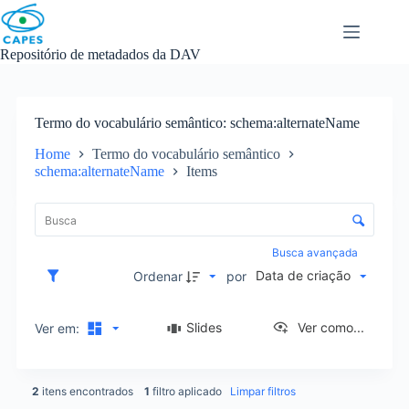
Skip
to
content
Repositório de metadados da DAV
Termo do vocabulário semântico
schema:alternateName
Home
Termo do vocabulário semântico
schema:alternateName
Items
L
i
C
s
o
t
n
Busca avançada
a
t
Data de criação
d
Ordenar
por
r
e
o
i
l
Slides
Ver como...
Ver em:
t
e
e
d
n
e
s
2
itens encontrados
1
filtro aplicado
Limpar filtros
o