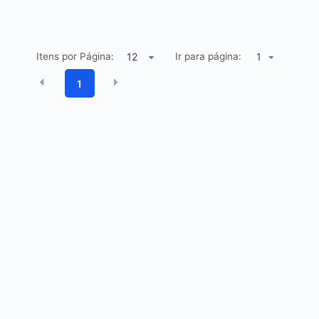
Itens por Página:
Ir para página:
1
1