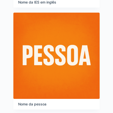
e
Nome da IES em inglês
i
t
e
n
s
Nome da pessoa