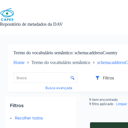
Skip
to
content
Repositório de metadados da DAV
Termo do vocabulário semântico
schema:addressCountry
Home
Termo do vocabulário semântico
schema:addressC
L
i
C
Filtros
s
o
t
n
Busca avançada
a
t
d
r
1
item encontrado
e
o
1
filtro aplicado
Limpar f
Filtros
i
l
t
e
Recolher todos
e
d
R
n
e
e