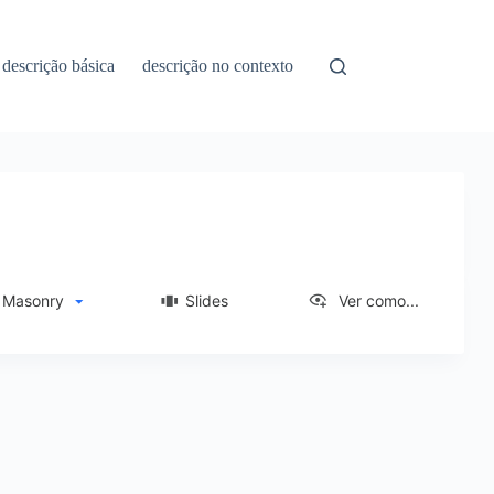
descrição básica
descrição no contexto
asonry
Slides
Ver como...