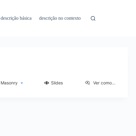
descrição básica
descrição no contexto
asonry
Slides
Ver como...