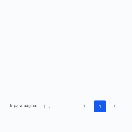
Ir para página:
1
1