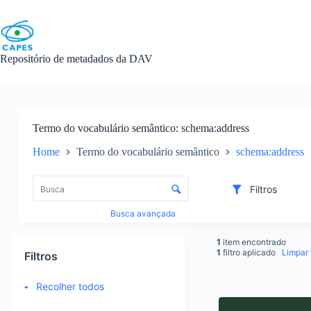
Skip
to
content
Repositório de metadados da DAV
Termo do vocabulário semântico
schema:address
Home
Termo do vocabulário semântico
schema:address
L
i
C
Filtros
s
o
t
n
Busca avançada
a
t
d
r
1
item encontrado
e
o
1
filtro aplicado
Limpar f
Filtros
i
l
t
e
Recolher todos
e
d
R
n
e
e