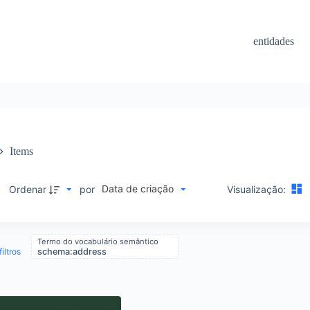
entidades
Items
Data de criação
M
Ordenar
por
Visualização:
Termo do vocabulário semântico
iltros
schema:address