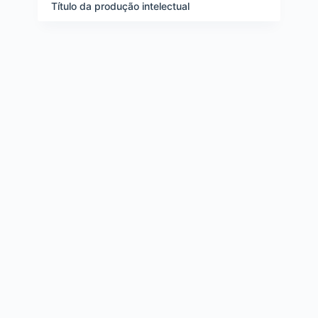
e
Título da produção intelectual
i
t
e
n
s