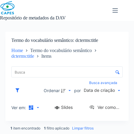
Skip
to
content
Repositório de metadados da DAV
Termo do vocabulário semântico
dcterms:title
Home
Termo do vocabulário semântico
dcterms:title
Items
L
i
C
s
o
t
n
Busca avançada
a
t
Data de criação
d
Ordenar
por
r
e
o
i
l
Slides
Ver como...
Ver em:
t
e
e
d
n
e
s
1
item encontrado
1
filtro aplicado
Limpar filtros
o