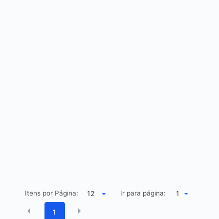
Itens por Página:
Ir para página:
1
1