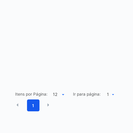
Itens por Página:
Ir para página:
1
1