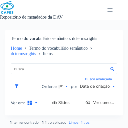
Skip
to
content
Repositório de metadados da DAV
Termo do vocabulário semântico
dcterms:rights
Home
Termo do vocabulário semântico
dcterms:rights
Items
L
i
C
s
o
t
n
Busca avançada
a
t
Data de criação
d
Ordenar
por
r
e
o
i
l
Slides
Ver como...
Ver em:
t
e
e
d
n
e
s
1
item encontrado
1
filtro aplicado
Limpar filtros
o