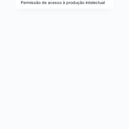
e
Permissão de acesso à produção intelectual
i
t
e
n
s