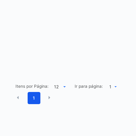
Itens por Página:
Ir para página:
1
1