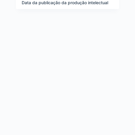
e
Data da publicação da produção intelectual
i
t
e
n
s