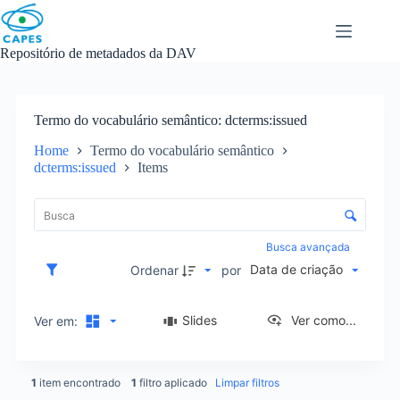
Skip
to
content
Repositório de metadados da DAV
Termo do vocabulário semântico
dcterms:issued
Home
Termo do vocabulário semântico
dcterms:issued
Items
L
i
C
s
o
t
n
Busca avançada
a
t
Data de criação
d
Ordenar
por
r
e
o
i
l
Slides
Ver como...
Ver em:
t
e
e
d
n
e
s
1
item encontrado
1
filtro aplicado
Limpar filtros
o