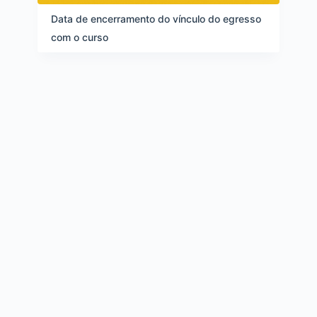
d
e
Data de encerramento do vínculo do egresso
i
com o curso
t
e
n
s