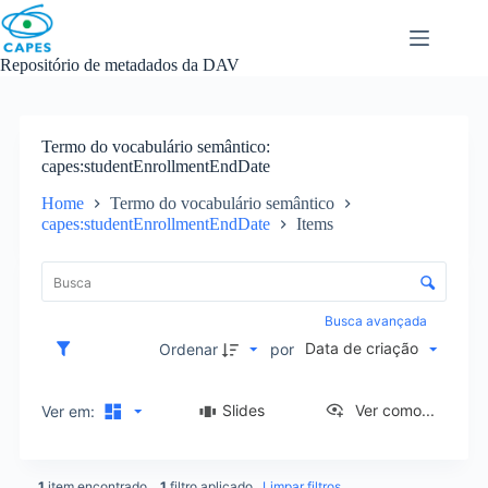
Skip
to
content
Repositório de metadados da DAV
Termo do vocabulário semântico
capes:studentEnrollmentEndDate
Home
Termo do vocabulário semântico
capes:studentEnrollmentEndDate
Items
L
i
C
s
o
t
n
Busca avançada
a
t
Data de criação
d
Ordenar
por
r
e
o
i
l
Slides
Ver como...
Ver em:
t
e
e
d
n
e
s
1
item encontrado
1
filtro aplicado
Limpar filtros