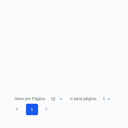
Itens por Página:
Ir para página:
1
1