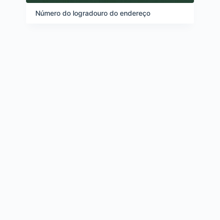
d
e
Número do logradouro do endereço
i
t
e
n
s