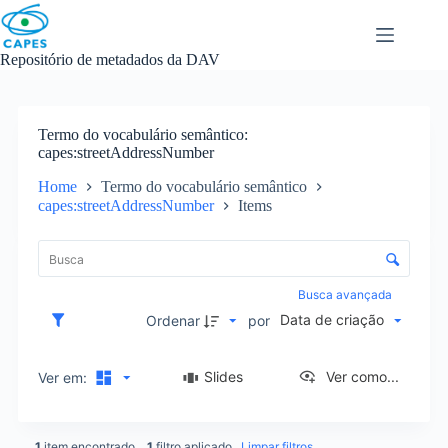
Skip
to
content
Repositório de metadados da DAV
Termo do vocabulário semântico
capes:streetAddressNumber
Home
Termo do vocabulário semântico
capes:streetAddressNumber
Items
L
i
C
s
o
t
n
Busca avançada
a
t
Data de criação
d
Ordenar
por
r
e
o
i
l
Slides
Ver como...
Ver em:
t
e
e
d
n
e
s
1
item encontrado
1
filtro aplicado
Limpar filtros