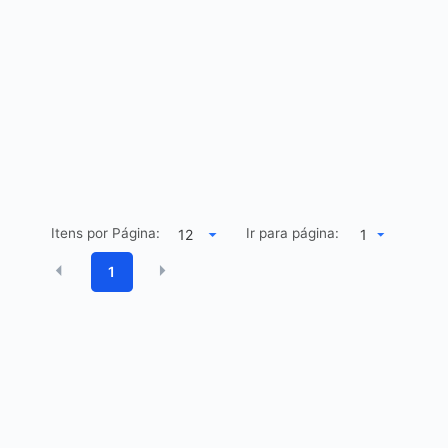
Itens por Página:
Ir para página:
1
1