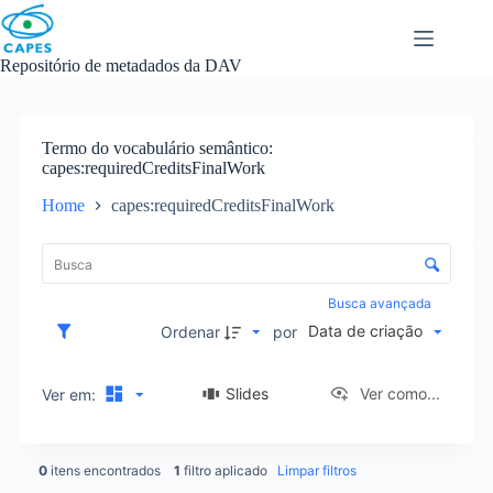
Skip
to
content
Repositório de metadados da DAV
Termo do vocabulário semântico
capes:requiredCreditsFinalWork
Home
capes:requiredCreditsFinalWork
L
i
C
s
o
t
n
Busca avançada
a
t
Data de criação
d
Ordenar
por
r
e
o
i
l
Slides
Ver como...
Ver em:
t
e
e
d
n
e
s
0
itens encontrados
1
filtro aplicado
Limpar filtros
o