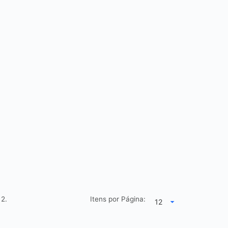
e
2.
Itens por Página: