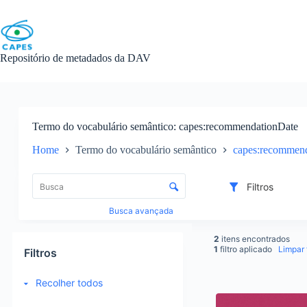
Skip
to
content
Repositório de metadados da DAV
Termo do vocabulário semântico
capes:recommendationDate
Home
Termo do vocabulário semântico
capes:recommen
L
i
C
Filtros
s
o
t
n
Busca avançada
a
t
d
r
2
itens encontrados
e
o
1
filtro aplicado
Limpar f
Filtros
i
l
t
e
Recolher todos
e
d
R
n
e
e