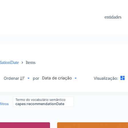
entidades
dationDate
Items
Data de criação
M
Ordenar
por
Visualização:
Termo do vocabulário semântico
iltros
capes:recommendationDate