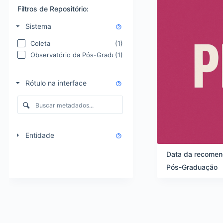
s
o
s
Filtros de Repositório:
r
u
Sistema
d
l
e
t
Coleta
(1)
n
a
Observatório da Pós-Graduação
(1)
a
d
ç
o
ã
s
Rótulo na interface
o
d
e
a
v
l
i
i
s
s
Entidade
u
t
a
a
Data da recomen
l
d
Pós-Graduação
i
e
z
i
a
t
ç
e
ã
n
o
s