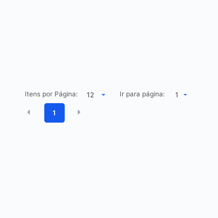
Itens por Página:
Ir para página:
1
1