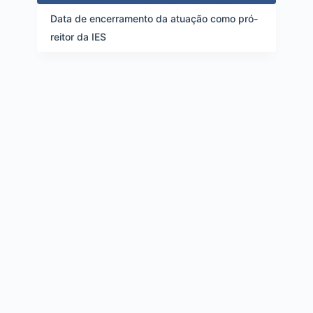
d
e
Data de encerramento da atuação como pró-
i
reitor da IES
t
e
n
s