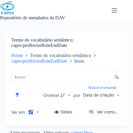
Skip
to
content
Repositório de metadados da DAV
Termo do vocabulário semântico
capes:proRectorRoleEndDate
Home
Termo do vocabulário semântico
capes:proRectorRoleEndDate
Items
L
i
C
s
o
t
n
Busca avançada
a
t
Data de criação
d
Ordenar
por
r
e
o
i
l
Slides
Ver como...
Ver em:
t
e
e
d
n
e
s
1
item encontrado
1
filtro aplicado
Limpar filtros